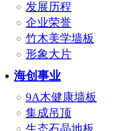
发展历程
企业荣誉
竹木美学墙板
形象大片
海创事业
9A木健康墙板
集成吊顶
生态石晶地板