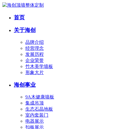
首页
关于海创
品牌介绍
经营理念
发展历程
企业荣誉
竹木美学墙板
形象大片
海创事业
9A木健康墙板
集成吊顶
生态石晶地板
室内套装门
电器展示
扣板展示