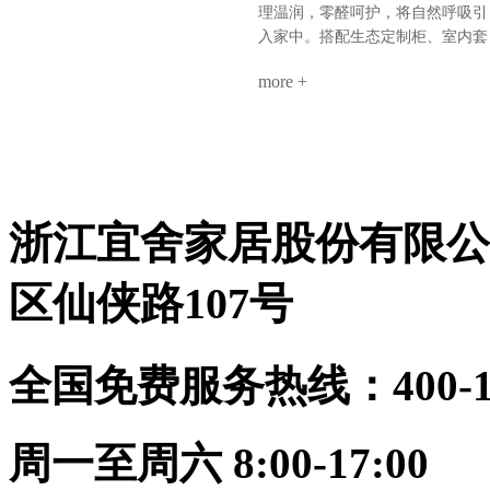
搞定全屋。环保、省心、高颜值、
餐厅：奢石背景墙+墙柜组合，9A
理温润，零醛呵护，将自然呼吸引
高利用。小户型，也能住出大写的
木墙板打底，生态柜嵌入侧边，视
入家中。搭配生态定制柜、室内套
热爱。不是空间太小，是你还没遇
觉聚焦各卧室：极简平铺——墙板
装门，全屋同色一体，高级感浑然
到真正懂整装的海创。
整铺、无床头设计、同色不同质，
more +
天成。玄关：一折画屏，微光迎
线性灯勾勒细节公共区：同一饰面
候。木色舒展，简净不露锋芒。客
延伸，哑光柜门与奢石形成光泽对
厅：留白墙面，疏朗气韵。光影流
话关键词：层次、透气、低调奢华
转于9A木纹理间，雅集茶香，待
9A木健康墙板：防潮防火、即装
从容。卧室：素墙无言，寝安梦
住，零醛环保生态定制柜：全屋按
沉。摒弃繁杂，只留一室温柔月
需定制，收纳无死角顶墙门柜同色
浙江宜舍家居股份有限公
色。茶室：半卷竹帘，一方茶席。
同工：从设计到安装，30天焕新理
9A木墙板作底，枯木插花，心境
想家
宋画留余。书房：书香墨韵，柜藏
区仙侠路107号
风雅。木香与纸香交融，此处心安
是吾乡。·儿童房·男孩房与女孩房
暂别宋风。却以高级灰粉与静谧雾
全国免费服务热线：400-114
蓝配色，几何块面勾勒童趣。整装
同系，健康守护，天真自有其色。
海创整装，从墙板到柜门，从玄关
到卧榻。承宋式遗韵，造当代雅
周一至周六 8:00-17:00
居。一室风雅，一生心安。