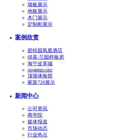
墙板展示
地板展示
木门展示
定制柜展示
案例欣赏
碧桂园凤凰酒店
绿嘉·兰园样板房
海宁皮革城
池州葡萄园大酒店
顶墙体验馆
家装720展示
新闻中心
公司资讯
商学院
媒体报道
市场动态
行业热点