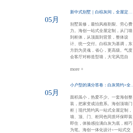
体氛围：每一寸都裹着奶香般的舒
适感意式极简·110平大户型高级不
新中式别墅｜白棕灰间，全屋定制一墅东方韵……
张扬，细节见品味电视柜：内嵌设
05月
计，干净利落沙发背景：奢石点
别墅装修，最怕风格割裂、劳心费
缀，一眼高级餐厅定制柜：泰国进
力。海创一站式全屋定制，从门墙
口索纳彩系列，质感出众卧室：墙
到柜体，从顶面到背景，整体设
柜一体化，统一又高级厨房阳台顶
计、统一交付。白棕灰为基调，东
部：博格铝蜂窝大板，内嵌磁吸轨
方韵为灵魂，省心，更高级。气度
道与灯具，简约时尚一站式整装，
会客厅对称造型墙，大宅风范自
风格随心选无论奶油温柔，还是意
现。奢石搭配9A木，电视背景低
式高级海创顶墙门柜，全屋一体定
more +
而奢华。错层沙发背景，融入中式
制顶、墙、门、柜，全品类覆盖风
纹样，层次分明，雅致不沉闷。诗
格随心，品质如一一套搞定，省心
意主卧山水画悠然入墙，顶墙一体
小户型的满分答卷：白灰简约+全
到底
延伸视觉。白棕灰温柔包裹，睡眠
05月
空间，亦成画境。雅韵茶室门墙柜
面积虽小，热爱不少。一套海创整
同色配套，线条简洁，材质统一。
装，把家变成治愈系。海创顶墙门
煮茶待客，静谧有序，东方生活哲
柜｜现代简约风一站式全屋定制，
学尽在其中。细节见匠心全屋顶部
墙、顶、门、柜同色同质环保即装
采用博格蜂窝大板，耐潮抗变形，
即住，体验感拉满白灰为底，精巧
线性美观。双层空间，整体感再升
为笔。海创一体化设计+一站式交