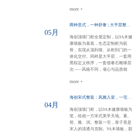
级，每一处都严丝合缝。海创全屋
付，从毛坯到入住，省心、环保、
定制，从方案到落地，一站配齐。
more +
不翻车。28㎡客餐厨，装出大宅的
新中式别墅，不必东奔西跑。白棕
从容与热爱。进门第一眼：侧玄关
灰的雅，我们为你整体呈现。
柜，好看好用功能与装饰兼得，回
两种意式，一种舒奢 | 大平层整装的AB面……
家第一步就有仪式感。客餐厨全开
05月
放：去掉边界，拉近距离光线、空
海创顶墙门柜全屋定制，以9A木
气、家人，自由流动。做饭不孤
康墙板为基底，生态定制柜为筋
单，等饭不无聊。屏风+弧形奢石
骨，实现从顶到墙、从柜到门的一
用餐区温柔升维半掩餐边柜，若隐
体化交付。同样是大平层，一套用
若现；奢石墙面柔光一打，吃饭像
黑棕定义秩序，一套借奢石雕琢层
在美术馆。电器内嵌，一门到顶：
次——风格不同，省心与品质相
强迫症的快乐冰箱、电器全藏进大
同。【风格A：黑棕秩序·沉稳大
高柜，表面干净，内里强大。大
more +
宅】客餐厅一体化：黑棕大面积铺
气，从“藏得住”开始。半悬浮电视
陈，9A木墙板贯穿顶墙，生态定
墙：一面墙=三间房电视背景 × 衣
柜隐形收纳，开阔无界双儿童房：
海创宋式整装：风雅入室，一宅江南……
间 × 开放式书房圆弧转角，悬浮轻
健康墙板基底+灵活定制柜，环保
04月
盈，一个转身，阅读、观影、换衣
材守护成长麻将室 主卧：深色墙
海创顶墙门柜，以9A木健康墙板
全搞定。沙发背景+蜂窝大板：安
配灯带，主卧木饰面+隐形门，动
笔，绘就一方宋式美学天地。素、
的高级感平整墙面+顶部大气大板
分明关键词：沉稳、统一、仪式感
简、雅、润。整装一宅，骨子里是
少即是多，静即是奢。一套海创，
【风格B：奢石层次·极简艺术】客
宋人的清透与克制。9A木墙板，