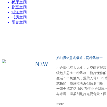
餐厅空间
卧室空间
过道空间
书房空间
阳台空间
奶油风vs意式极简，两种风格一种选择……
NEW
小户型也有大温柔，大空间更显高
级范儿总有一种风格，恰好懂你的
生活70平奶油风，温柔入骨110平
式极简，质感拉满海创顶墙门柜，
一套全搞定奶油风·70平小户型原
与米调，温柔刚刚好电视背景：圆
弧圆角设计，柔和润滑餐厨空间：
more +
虽小却全，定制柜配套温馨精致整