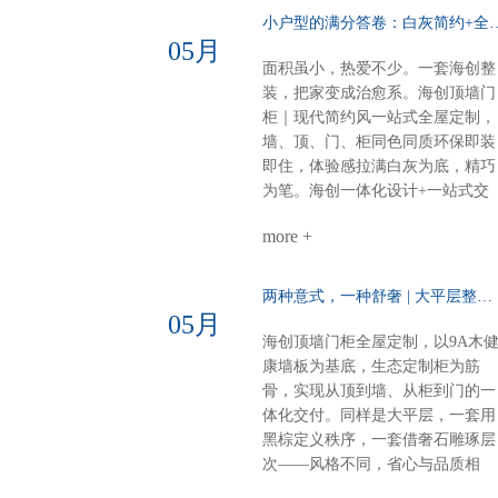
格随心，品质如一一套搞定，省心
意主卧山水画悠然入墙，顶墙一体
小户型的满分答卷：白灰简约+全
到底
延伸视觉。白棕灰温柔包裹，睡眠
05月
空间，亦成画境。雅韵茶室门墙柜
面积虽小，热爱不少。一套海创整
同色配套，线条简洁，材质统一。
装，把家变成治愈系。海创顶墙门
煮茶待客，静谧有序，东方生活哲
柜｜现代简约风一站式全屋定制，
学尽在其中。细节见匠心全屋顶部
墙、顶、门、柜同色同质环保即装
采用博格蜂窝大板，耐潮抗变形，
即住，体验感拉满白灰为底，精巧
线性美观。双层空间，整体感再升
为笔。海创一体化设计+一站式交
级，每一处都严丝合缝。海创全屋
付，从毛坯到入住，省心、环保、
定制，从方案到落地，一站配齐。
more +
不翻车。28㎡客餐厨，装出大宅的
新中式别墅，不必东奔西跑。白棕
从容与热爱。进门第一眼：侧玄关
灰的雅，我们为你整体呈现。
柜，好看好用功能与装饰兼得，回
两种意式，一种舒奢 | 大平层整装的AB面……
家第一步就有仪式感。客餐厨全开
05月
放：去掉边界，拉近距离光线、空
海创顶墙门柜全屋定制，以9A木
气、家人，自由流动。做饭不孤
康墙板为基底，生态定制柜为筋
单，等饭不无聊。屏风+弧形奢石
骨，实现从顶到墙、从柜到门的一
用餐区温柔升维半掩餐边柜，若隐
体化交付。同样是大平层，一套用
若现；奢石墙面柔光一打，吃饭像
黑棕定义秩序，一套借奢石雕琢层
在美术馆。电器内嵌，一门到顶：
次——风格不同，省心与品质相
强迫症的快乐冰箱、电器全藏进大
同。【风格A：黑棕秩序·沉稳大