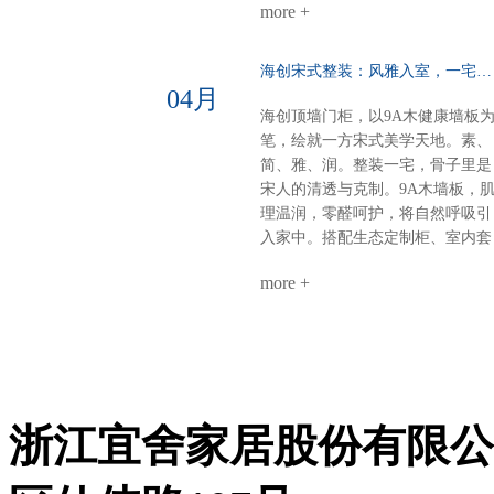
高柜，表面干净，内里强大。大
more +
宅】客餐厅一体化：黑棕大面积铺
气，从“藏得住”开始。半悬浮电视
陈，9A木墙板贯穿顶墙，生态定
墙：一面墙=三间房电视背景 × 衣
柜隐形收纳，开阔无界双儿童房：
海创宋式整装：风雅入室，一宅江南……
间 × 开放式书房圆弧转角，悬浮轻
健康墙板基底+灵活定制柜，环保
04月
盈，一个转身，阅读、观影、换衣
材守护成长麻将室 主卧：深色墙
海创顶墙门柜，以9A木健康墙板
全搞定。沙发背景+蜂窝大板：安
配灯带，主卧木饰面+隐形门，动
笔，绘就一方宋式美学天地。素、
的高级感平整墙面+顶部大气大板
分明关键词：沉稳、统一、仪式感
简、雅、润。整装一宅，骨子里是
少即是多，静即是奢。一套海创，
【风格B：奢石层次·极简艺术】客
宋人的清透与克制。9A木墙板，
搞定全屋。环保、省心、高颜值、
餐厅：奢石背景墙+墙柜组合，9A
理温润，零醛呵护，将自然呼吸引
高利用。小户型，也能住出大写的
木墙板打底，生态柜嵌入侧边，视
入家中。搭配生态定制柜、室内套
热爱。不是空间太小，是你还没遇
觉聚焦各卧室：极简平铺——墙板
装门，全屋同色一体，高级感浑然
到真正懂整装的海创。
整铺、无床头设计、同色不同质，
more +
天成。玄关：一折画屏，微光迎
线性灯勾勒细节公共区：同一饰面
候。木色舒展，简净不露锋芒。客
延伸，哑光柜门与奢石形成光泽对
厅：留白墙面，疏朗气韵。光影流
话关键词：层次、透气、低调奢华
转于9A木纹理间，雅集茶香，待
9A木健康墙板：防潮防火、即装
从容。卧室：素墙无言，寝安梦
住，零醛环保生态定制柜：全屋按
沉。摒弃繁杂，只留一室温柔月
需定制，收纳无死角顶墙门柜同色
浙江宜舍家居股份有限公
色。茶室：半卷竹帘，一方茶席。
同工：从设计到安装，30天焕新理
9A木墙板作底，枯木插花，心境
想家
宋画留余。书房：书香墨韵，柜藏