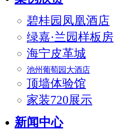
碧桂园凤凰酒店
绿嘉·兰园样板房
海宁皮革城
池州葡萄园大酒店
顶墙体验馆
家装720展示
新闻中心