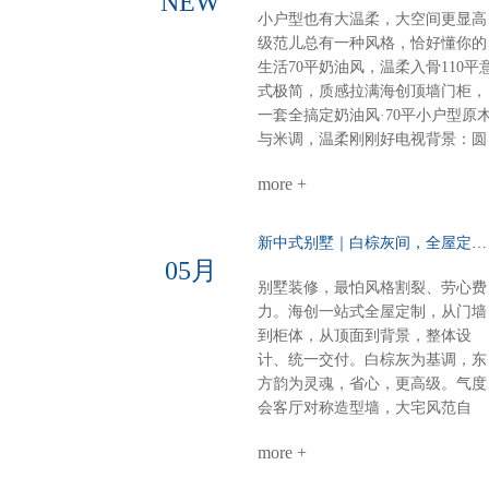
NEW
小户型也有大温柔，大空间更显高
级范儿总有一种风格，恰好懂你的
生活70平奶油风，温柔入骨110平
式极简，质感拉满海创顶墙门柜，
一套全搞定奶油风·70平小户型原
与米调，温柔刚刚好电视背景：圆
弧圆角设计，柔和润滑餐厨空间：
more +
虽小却全，定制柜配套温馨精致整
体氛围：每一寸都裹着奶香般的舒
适感意式极简·110平大户型高级不
新中式别墅｜白棕灰间，全屋定制一墅东方韵……
张扬，细节见品味电视柜：内嵌设
05月
计，干净利落沙发背景：奢石点
别墅装修，最怕风格割裂、劳心费
缀，一眼高级餐厅定制柜：泰国进
力。海创一站式全屋定制，从门墙
口索纳彩系列，质感出众卧室：墙
到柜体，从顶面到背景，整体设
柜一体化，统一又高级厨房阳台顶
计、统一交付。白棕灰为基调，东
部：博格铝蜂窝大板，内嵌磁吸轨
方韵为灵魂，省心，更高级。气度
道与灯具，简约时尚一站式整装，
会客厅对称造型墙，大宅风范自
风格随心选无论奶油温柔，还是意
现。奢石搭配9A木，电视背景低
式高级海创顶墙门柜，全屋一体定
more +
而奢华。错层沙发背景，融入中式
制顶、墙、门、柜，全品类覆盖风
纹样，层次分明，雅致不沉闷。诗