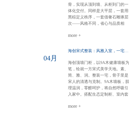
单，等饭不无聊。屏风+弧形奢石
骨，实现从顶到墙、从柜到门的一
用餐区温柔升维半掩餐边柜，若隐
体化交付。同样是大平层，一套用
若现；奢石墙面柔光一打，吃饭像
黑棕定义秩序，一套借奢石雕琢层
在美术馆。电器内嵌，一门到顶：
次——风格不同，省心与品质相
强迫症的快乐冰箱、电器全藏进大
同。【风格A：黑棕秩序·沉稳大
高柜，表面干净，内里强大。大
more +
宅】客餐厅一体化：黑棕大面积铺
气，从“藏得住”开始。半悬浮电视
陈，9A木墙板贯穿顶墙，生态定
墙：一面墙=三间房电视背景 × 衣
柜隐形收纳，开阔无界双儿童房：
海创宋式整装：风雅入室，一宅江南……
间 × 开放式书房圆弧转角，悬浮轻
健康墙板基底+灵活定制柜，环保
04月
盈，一个转身，阅读、观影、换衣
材守护成长麻将室 主卧：深色墙
海创顶墙门柜，以9A木健康墙板
全搞定。沙发背景+蜂窝大板：安
配灯带，主卧木饰面+隐形门，动
笔，绘就一方宋式美学天地。素、
的高级感平整墙面+顶部大气大板
分明关键词：沉稳、统一、仪式感
简、雅、润。整装一宅，骨子里是
少即是多，静即是奢。一套海创，
【风格B：奢石层次·极简艺术】客
宋人的清透与克制。9A木墙板，
搞定全屋。环保、省心、高颜值、
餐厅：奢石背景墙+墙柜组合，9A
理温润，零醛呵护，将自然呼吸引
高利用。小户型，也能住出大写的
木墙板打底，生态柜嵌入侧边，视
入家中。搭配生态定制柜、室内套
热爱。不是空间太小，是你还没遇
觉聚焦各卧室：极简平铺——墙板
装门，全屋同色一体，高级感浑然
到真正懂整装的海创。
整铺、无床头设计、同色不同质，
more +
天成。玄关：一折画屏，微光迎
线性灯勾勒细节公共区：同一饰面
候。木色舒展，简净不露锋芒。客
延伸，哑光柜门与奢石形成光泽对
厅：留白墙面，疏朗气韵。光影流
话关键词：层次、透气、低调奢华
转于9A木纹理间，雅集茶香，待