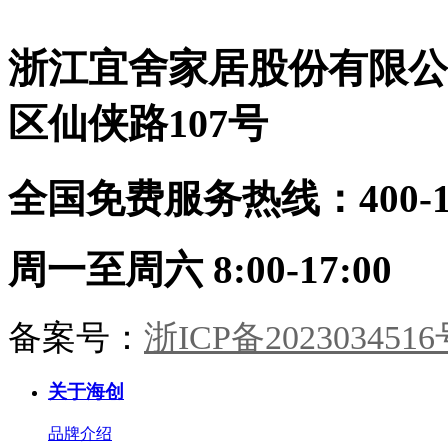
9A木健康墙板：防潮防火、即装
从容。卧室：素墙无言，寝安梦
住，零醛环保生态定制柜：全屋按
沉。摒弃繁杂，只留一室温柔月
需定制，收纳无死角顶墙门柜同色
浙江宜舍家居股份有限公
色。茶室：半卷竹帘，一方茶席。
同工：从设计到安装，30天焕新理
9A木墙板作底，枯木插花，心境
想家
宋画留余。书房：书香墨韵，柜藏
区仙侠路107号
风雅。木香与纸香交融，此处心安
是吾乡。·儿童房·男孩房与女孩房
暂别宋风。却以高级灰粉与静谧雾
全国免费服务热线：400-114
蓝配色，几何块面勾勒童趣。整装
同系，健康守护，天真自有其色。
海创整装，从墙板到柜门，从玄关
到卧榻。承宋式遗韵，造当代雅
周一至周六 8:00-17:00
居。一室风雅，一生心安。
备案号：
浙ICP备2023034516
关于海创
品牌介绍