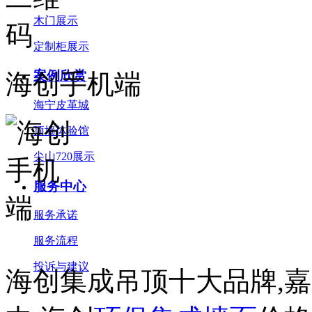
木门展示
定制柜展示
案例欣赏
海创手机端
海宁皮革城
顶墙体验馆
尖山720展示
服务中心
服务承诺
服务流程
投诉与建议
海创集成吊顶十大品牌,