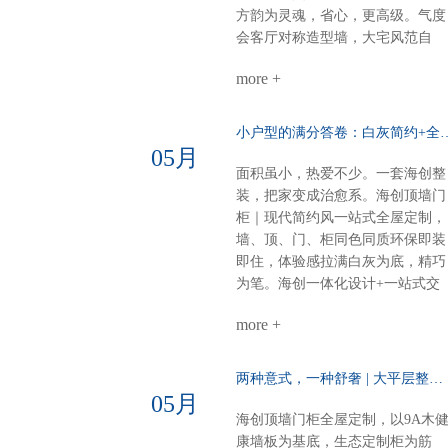
部：博格铝蜂窝大板，内嵌磁吸轨
方韵为灵魂，省心，更高级。气度
道与灯具，简约时尚一站式整装，
会客厅对称造型墙，大宅风范自
风格随心选无论奶油温柔，还是意
现。奢石搭配9A木，电视背景低
式高级海创顶墙门柜，全屋一体定
more +
而奢华。错层沙发背景，融入中式
制顶、墙、门、柜，全品类覆盖风
纹样，层次分明，雅致不沉闷。诗
格随心，品质如一一套搞定，省心
意主卧山水画悠然入墙，顶墙一体
小户型的满分答卷：白灰简约+全
到底
延伸视觉。白棕灰温柔包裹，睡眠
05月
空间，亦成画境。雅韵茶室门墙柜
面积虽小，热爱不少。一套海创整
同色配套，线条简洁，材质统一。
装，把家变成治愈系。海创顶墙门
煮茶待客，静谧有序，东方生活哲
柜｜现代简约风一站式全屋定制，
学尽在其中。细节见匠心全屋顶部
墙、顶、门、柜同色同质环保即装
采用博格蜂窝大板，耐潮抗变形，
即住，体验感拉满白灰为底，精巧
线性美观。双层空间，整体感再升
为笔。海创一体化设计+一站式交
级，每一处都严丝合缝。海创全屋
付，从毛坯到入住，省心、环保、
定制，从方案到落地，一站配齐。
more +
不翻车。28㎡客餐厨，装出大宅的
新中式别墅，不必东奔西跑。白棕
从容与热爱。进门第一眼：侧玄关
灰的雅，我们为你整体呈现。
柜，好看好用功能与装饰兼得，回
两种意式，一种舒奢 | 大平层整装的AB面……
家第一步就有仪式感。客餐厨全开
05月
放：去掉边界，拉近距离光线、空
海创顶墙门柜全屋定制，以9A木
气、家人，自由流动。做饭不孤
康墙板为基底，生态定制柜为筋