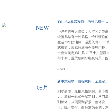
奶油风vs意式极简，两种风格一种选择……
NEW
小户型也有大温柔，大空间更显高
级范儿总有一种风格，恰好懂你的
生活70平奶油风，温柔入骨110平
式极简，质感拉满海创顶墙门柜，
一套全搞定奶油风·70平小户型原
与米调，温柔刚刚好电视背景：圆
弧圆角设计，柔和润滑餐厨空间：
more +
虽小却全，定制柜配套温馨精致整
体氛围：每一寸都裹着奶香般的舒
适感意式极简·110平大户型高级不
新中式别墅｜白棕灰间，全屋定制一墅东方韵……
张扬，细节见品味电视柜：内嵌设
05月
计，干净利落沙发背景：奢石点
别墅装修，最怕风格割裂、劳心费
缀，一眼高级餐厅定制柜：泰国进
力。海创一站式全屋定制，从门墙
口索纳彩系列，质感出众卧室：墙
到柜体，从顶面到背景，整体设
柜一体化，统一又高级厨房阳台顶
计、统一交付。白棕灰为基调，东