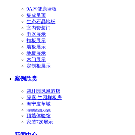
9A木健康墙板
集成吊顶
生态石晶地板
室内套装门
电器展示
扣板展示
墙板展示
地板展示
木门展示
定制柜展示
案例欣赏
碧桂园凤凰酒店
绿嘉·兰园样板房
海宁皮革城
池州葡萄园大酒店
顶墙体验馆
家装720展示
新闻中心