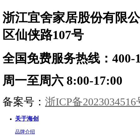
住，零醛环保生态定制柜：全屋按
沉。摒弃繁杂，只留一室温柔月
需定制，收纳无死角顶墙门柜同色
浙江宜舍家居股份有限公
色。茶室：半卷竹帘，一方茶席。
同工：从设计到安装，30天焕新理
9A木墙板作底，枯木插花，心境
想家
宋画留余。书房：书香墨韵，柜藏
区仙侠路107号
风雅。木香与纸香交融，此处心安
是吾乡。·儿童房·男孩房与女孩房
暂别宋风。却以高级灰粉与静谧雾
全国免费服务热线：400-114
蓝配色，几何块面勾勒童趣。整装
同系，健康守护，天真自有其色。
海创整装，从墙板到柜门，从玄关
到卧榻。承宋式遗韵，造当代雅
周一至周六 8:00-17:00
居。一室风雅，一生心安。
备案号：
浙ICP备2023034516
关于海创
品牌介绍