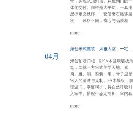
骨，实现从顶到墙、从柜到门的一
用餐区温柔升维半掩餐边柜，若隐
体化交付。同样是大平层，一套用
若现；奢石墙面柔光一打，吃饭像
黑棕定义秩序，一套借奢石雕琢层
在美术馆。电器内嵌，一门到顶：
次——风格不同，省心与品质相
强迫症的快乐冰箱、电器全藏进大
同。【风格A：黑棕秩序·沉稳大
高柜，表面干净，内里强大。大
more +
宅】客餐厅一体化：黑棕大面积铺
气，从“藏得住”开始。半悬浮电视
陈，9A木墙板贯穿顶墙，生态定
墙：一面墙=三间房电视背景 × 衣
柜隐形收纳，开阔无界双儿童房：
海创宋式整装：风雅入室，一宅江南……
间 × 开放式书房圆弧转角，悬浮轻
健康墙板基底+灵活定制柜，环保
04月
盈，一个转身，阅读、观影、换衣
材守护成长麻将室 主卧：深色墙
海创顶墙门柜，以9A木健康墙板
全搞定。沙发背景+蜂窝大板：安
配灯带，主卧木饰面+隐形门，动
笔，绘就一方宋式美学天地。素、
的高级感平整墙面+顶部大气大板
分明关键词：沉稳、统一、仪式感
简、雅、润。整装一宅，骨子里是
少即是多，静即是奢。一套海创，
【风格B：奢石层次·极简艺术】客
宋人的清透与克制。9A木墙板，
搞定全屋。环保、省心、高颜值、
餐厅：奢石背景墙+墙柜组合，9A
理温润，零醛呵护，将自然呼吸引
高利用。小户型，也能住出大写的
木墙板打底，生态柜嵌入侧边，视
入家中。搭配生态定制柜、室内套
热爱。不是空间太小，是你还没遇
觉聚焦各卧室：极简平铺——墙板
装门，全屋同色一体，高级感浑然
到真正懂整装的海创。
整铺、无床头设计、同色不同质，
more +
天成。玄关：一折画屏，微光迎
线性灯勾勒细节公共区：同一饰面
候。木色舒展，简净不露锋芒。客
延伸，哑光柜门与奢石形成光泽对
厅：留白墙面，疏朗气韵。光影流
话关键词：层次、透气、低调奢华
转于9A木纹理间，雅集茶香，待
9A木健康墙板：防潮防火、即装
从容。卧室：素墙无言，寝安梦