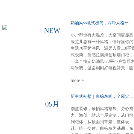
奶油风vs意式极简，两种风格一种选择……
NEW
小户型也有大温柔，大空间更显高
级范儿总有一种风格，恰好懂你的
生活70平奶油风，温柔入骨110平
式极简，质感拉满海创顶墙门柜，
一套全搞定奶油风·70平小户型原
与米调，温柔刚刚好电视背景：圆
弧圆角设计，柔和润滑餐厨空间：
more +
虽小却全，定制柜配套温馨精致整
体氛围：每一寸都裹着奶香般的舒
适感意式极简·110平大户型高级不
新中式别墅｜白棕灰间，全屋定制一墅东方韵……
张扬，细节见品味电视柜：内嵌设
05月
计，干净利落沙发背景：奢石点
别墅装修，最怕风格割裂、劳心费
缀，一眼高级餐厅定制柜：泰国进
力。海创一站式全屋定制，从门墙
口索纳彩系列，质感出众卧室：墙
到柜体，从顶面到背景，整体设
柜一体化，统一又高级厨房阳台顶
计、统一交付。白棕灰为基调，东
部：博格铝蜂窝大板，内嵌磁吸轨