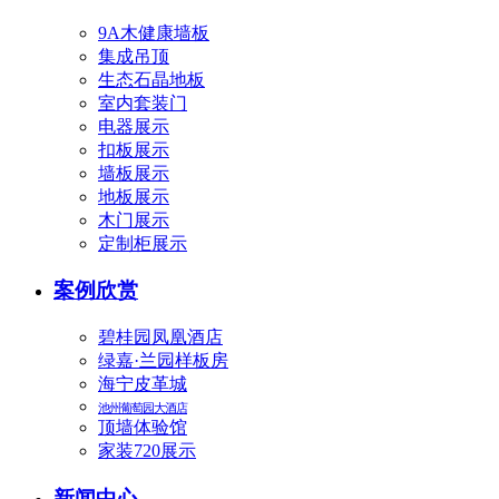
9A木健康墙板
集成吊顶
生态石晶地板
室内套装门
电器展示
扣板展示
墙板展示
地板展示
木门展示
定制柜展示
案例欣赏
碧桂园凤凰酒店
绿嘉·兰园样板房
海宁皮革城
池州葡萄园大酒店
顶墙体验馆
家装720展示
新闻中心