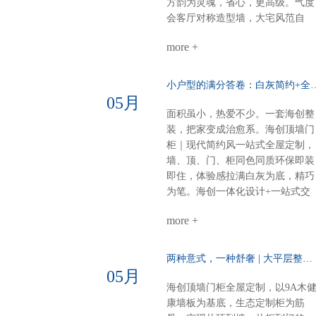
方韵为灵魂，省心，更高级。气度
道与灯具，简约时尚一站式整装，
会客厅对称造型墙，大宅风范自
风格随心选无论奶油温柔，还是意
现。奢石搭配9A木，电视背景低
式高级海创顶墙门柜，全屋一体定
more +
而奢华。错层沙发背景，融入中式
制顶、墙、门、柜，全品类覆盖风
纹样，层次分明，雅致不沉闷。诗
格随心，品质如一一套搞定，省心
意主卧山水画悠然入墙，顶墙一体
小户型的满分答卷：白灰简约+全
到底
延伸视觉。白棕灰温柔包裹，睡眠
05月
空间，亦成画境。雅韵茶室门墙柜
面积虽小，热爱不少。一套海创整
同色配套，线条简洁，材质统一。
装，把家变成治愈系。海创顶墙门
煮茶待客，静谧有序，东方生活哲
柜｜现代简约风一站式全屋定制，
学尽在其中。细节见匠心全屋顶部
墙、顶、门、柜同色同质环保即装
采用博格蜂窝大板，耐潮抗变形，
即住，体验感拉满白灰为底，精巧
线性美观。双层空间，整体感再升
为笔。海创一体化设计+一站式交
级，每一处都严丝合缝。海创全屋
付，从毛坯到入住，省心、环保、
定制，从方案到落地，一站配齐。
more +
不翻车。28㎡客餐厨，装出大宅的
新中式别墅，不必东奔西跑。白棕
从容与热爱。进门第一眼：侧玄关
灰的雅，我们为你整体呈现。
柜，好看好用功能与装饰兼得，回
两种意式，一种舒奢 | 大平层整装的AB面……
家第一步就有仪式感。客餐厨全开
05月
放：去掉边界，拉近距离光线、空
海创顶墙门柜全屋定制，以9A木
气、家人，自由流动。做饭不孤
康墙板为基底，生态定制柜为筋
单，等饭不无聊。屏风+弧形奢石