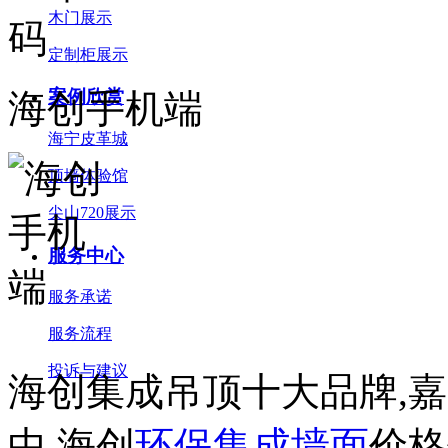
木门展示
定制柜展示
案例欣赏
海创手机端
海宁皮革城
顶墙体验馆
尖山720展示
服务中心
服务承诺
服务流程
投诉与建议
海创集成吊顶十大品牌,
中.海创
环保集成墙面
价格