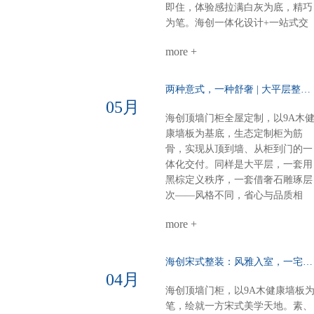
采用博格蜂窝大板，耐潮抗变形，
即住，体验感拉满白灰为底，精巧
线性美观。双层空间，整体感再升
为笔。海创一体化设计+一站式交
级，每一处都严丝合缝。海创全屋
付，从毛坯到入住，省心、环保、
定制，从方案到落地，一站配齐。
more +
不翻车。28㎡客餐厨，装出大宅的
新中式别墅，不必东奔西跑。白棕
从容与热爱。进门第一眼：侧玄关
灰的雅，我们为你整体呈现。
柜，好看好用功能与装饰兼得，回
两种意式，一种舒奢 | 大平层整装的AB面……
家第一步就有仪式感。客餐厨全开
05月
放：去掉边界，拉近距离光线、空
海创顶墙门柜全屋定制，以9A木
气、家人，自由流动。做饭不孤
康墙板为基底，生态定制柜为筋
单，等饭不无聊。屏风+弧形奢石
骨，实现从顶到墙、从柜到门的一
用餐区温柔升维半掩餐边柜，若隐
体化交付。同样是大平层，一套用
若现；奢石墙面柔光一打，吃饭像
黑棕定义秩序，一套借奢石雕琢层
在美术馆。电器内嵌，一门到顶：
次——风格不同，省心与品质相
强迫症的快乐冰箱、电器全藏进大
同。【风格A：黑棕秩序·沉稳大
高柜，表面干净，内里强大。大
more +
宅】客餐厅一体化：黑棕大面积铺
气，从“藏得住”开始。半悬浮电视
陈，9A木墙板贯穿顶墙，生态定
墙：一面墙=三间房电视背景 × 衣
柜隐形收纳，开阔无界双儿童房：
海创宋式整装：风雅入室，一宅江南……
间 × 开放式书房圆弧转角，悬浮轻
健康墙板基底+灵活定制柜，环保
04月
盈，一个转身，阅读、观影、换衣
材守护成长麻将室 主卧：深色墙
海创顶墙门柜，以9A木健康墙板
全搞定。沙发背景+蜂窝大板：安
配灯带，主卧木饰面+隐形门，动
笔，绘就一方宋式美学天地。素、