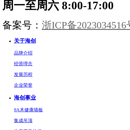
到卧榻。承宋式遗韵，造当代雅
周一至周六 8:00-17:00
居。一室风雅，一生心安。
备案号：
浙ICP备2023034516
关于海创
品牌介绍
经营理念
发展历程
企业荣誉
海创事业
9A木健康墙板
集成吊顶