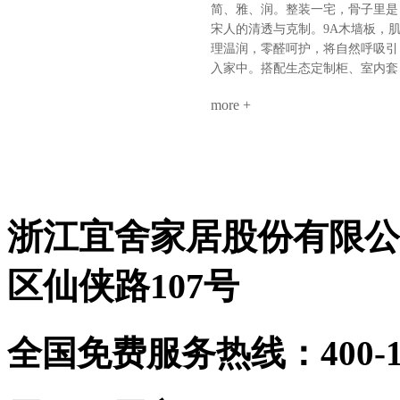
的高级感平整墙面+顶部大气大板
分明关键词：沉稳、统一、仪式感
简、雅、润。整装一宅，骨子里是
少即是多，静即是奢。一套海创，
【风格B：奢石层次·极简艺术】客
宋人的清透与克制。9A木墙板，
搞定全屋。环保、省心、高颜值、
餐厅：奢石背景墙+墙柜组合，9A
理温润，零醛呵护，将自然呼吸引
高利用。小户型，也能住出大写的
木墙板打底，生态柜嵌入侧边，视
入家中。搭配生态定制柜、室内套
热爱。不是空间太小，是你还没遇
觉聚焦各卧室：极简平铺——墙板
装门，全屋同色一体，高级感浑然
到真正懂整装的海创。
整铺、无床头设计、同色不同质，
more +
天成。玄关：一折画屏，微光迎
线性灯勾勒细节公共区：同一饰面
候。木色舒展，简净不露锋芒。客
延伸，哑光柜门与奢石形成光泽对
厅：留白墙面，疏朗气韵。光影流
话关键词：层次、透气、低调奢华
转于9A木纹理间，雅集茶香，待
9A木健康墙板：防潮防火、即装
从容。卧室：素墙无言，寝安梦
住，零醛环保生态定制柜：全屋按
沉。摒弃繁杂，只留一室温柔月
需定制，收纳无死角顶墙门柜同色
浙江宜舍家居股份有限公
色。茶室：半卷竹帘，一方茶席。
同工：从设计到安装，30天焕新理
9A木墙板作底，枯木插花，心境
想家
宋画留余。书房：书香墨韵，柜藏
区仙侠路107号
风雅。木香与纸香交融，此处心安
是吾乡。·儿童房·男孩房与女孩房
暂别宋风。却以高级灰粉与静谧雾
全国免费服务热线：400-114
蓝配色，几何块面勾勒童趣。整装
同系，健康守护，天真自有其色。
海创整装，从墙板到柜门，从玄关