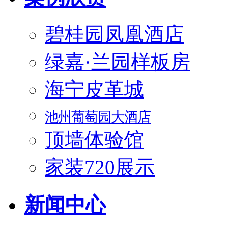
碧桂园凤凰酒店
绿嘉·兰园样板房
海宁皮革城
池州葡萄园大酒店
顶墙体验馆
家装720展示
新闻中心