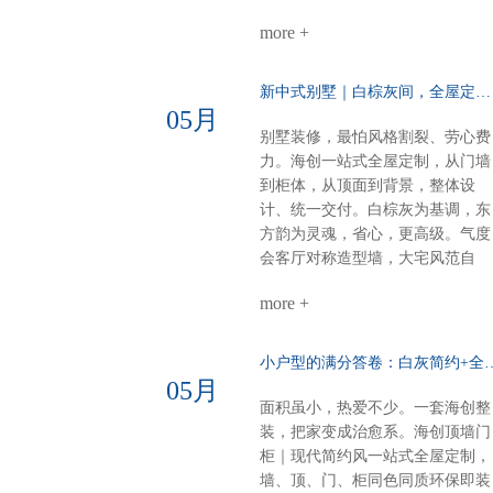
弧圆角设计，柔和润滑餐厨空间：
more +
虽小却全，定制柜配套温馨精致整
体氛围：每一寸都裹着奶香般的舒
适感意式极简·110平大户型高级不
新中式别墅｜白棕灰间，全屋定制一墅东方韵……
张扬，细节见品味电视柜：内嵌设
05月
计，干净利落沙发背景：奢石点
别墅装修，最怕风格割裂、劳心费
缀，一眼高级餐厅定制柜：泰国进
力。海创一站式全屋定制，从门墙
口索纳彩系列，质感出众卧室：墙
到柜体，从顶面到背景，整体设
柜一体化，统一又高级厨房阳台顶
计、统一交付。白棕灰为基调，东
部：博格铝蜂窝大板，内嵌磁吸轨
方韵为灵魂，省心，更高级。气度
道与灯具，简约时尚一站式整装，
会客厅对称造型墙，大宅风范自
风格随心选无论奶油温柔，还是意
现。奢石搭配9A木，电视背景低
式高级海创顶墙门柜，全屋一体定
more +
而奢华。错层沙发背景，融入中式
制顶、墙、门、柜，全品类覆盖风
纹样，层次分明，雅致不沉闷。诗
格随心，品质如一一套搞定，省心
意主卧山水画悠然入墙，顶墙一体
小户型的满分答卷：白灰简约+全
到底
延伸视觉。白棕灰温柔包裹，睡眠
05月
空间，亦成画境。雅韵茶室门墙柜
面积虽小，热爱不少。一套海创整
同色配套，线条简洁，材质统一。
装，把家变成治愈系。海创顶墙门
煮茶待客，静谧有序，东方生活哲
柜｜现代简约风一站式全屋定制，
学尽在其中。细节见匠心全屋顶部
墙、顶、门、柜同色同质环保即装