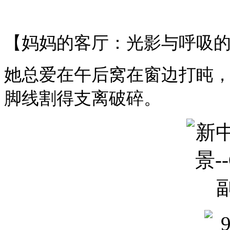
【妈妈的客厅：光影与呼吸
她总爱在午后窝在窗边打盹
脚线割得支离破碎。