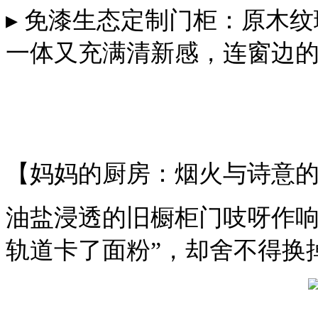
▸ 免漆生态定制门柜：原木
一体又充满清新感，连窗边
【妈妈的厨房：烟火与诗意
油盐浸透的旧橱柜门吱呀作
轨道卡了面粉”，却舍不得换