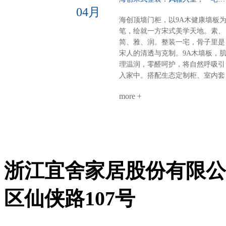
间 × 开放式书房圆弧转角，悬浮轻
健康墙板基底+灵活定制柜，环保
04月
盈，一个转身，阅读、观影、换衣
材守护成长麻将室 主卧：深色墙
海创顶墙门柜，以9A木健康墙板
全搞定。沙发背景+蜂窝大板：安
配灯带，主卧木饰面+隐形门，动
笔，绘就一方宋式美学天地。素、
的高级感平整墙面+顶部大气大板
分明关键词：沉稳、统一、仪式感
简、雅、润。整装一宅，骨子里是
少即是多，静即是奢。一套海创，
【风格B：奢石层次·极简艺术】客
宋人的清透与克制。9A木墙板，
搞定全屋。环保、省心、高颜值、
餐厅：奢石背景墙+墙柜组合，9A
理温润，零醛呵护，将自然呼吸引
高利用。小户型，也能住出大写的
木墙板打底，生态柜嵌入侧边，视
入家中。搭配生态定制柜、室内套
热爱。不是空间太小，是你还没遇
觉聚焦各卧室：极简平铺——墙板
装门，全屋同色一体，高级感浑然
到真正懂整装的海创。
整铺、无床头设计、同色不同质，
more +
天成。玄关：一折画屏，微光迎
线性灯勾勒细节公共区：同一饰面
候。木色舒展，简净不露锋芒。客
延伸，哑光柜门与奢石形成光泽对
厅：留白墙面，疏朗气韵。光影流
话关键词：层次、透气、低调奢华
转于9A木纹理间，雅集茶香，待
9A木健康墙板：防潮防火、即装
从容。卧室：素墙无言，寝安梦
住，零醛环保生态定制柜：全屋按
沉。摒弃繁杂，只留一室温柔月
需定制，收纳无死角顶墙门柜同色
浙江宜舍家居股份有限公
色。茶室：半卷竹帘，一方茶席。
同工：从设计到安装，30天焕新理
9A木墙板作底，枯木插花，心境
想家
宋画留余。书房：书香墨韵，柜藏
区仙侠路107号
风雅。木香与纸香交融，此处心安
是吾乡。·儿童房·男孩房与女孩房
暂别宋风。却以高级灰粉与静谧雾