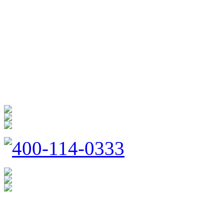
海 创
商 城
防扰消音
呵护家门
400-114-0333