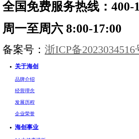
全国免费服务热线：400-114
蓝配色，几何块面勾勒童趣。整装
同系，健康守护，天真自有其色。
海创整装，从墙板到柜门，从玄关
到卧榻。承宋式遗韵，造当代雅
周一至周六 8:00-17:00
居。一室风雅，一生心安。
备案号：
浙ICP备2023034516
关于海创
品牌介绍
经营理念
发展历程
企业荣誉
海创事业