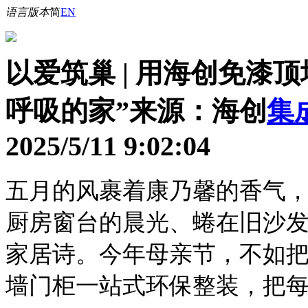
语言版本
简
EN
以爱筑巢 | 用海创免漆
呼吸的家”
来源：海创
集
2025/5/11 9:02:04
五月的风裹着康乃馨的香气
厨房窗台的晨光、蜷在旧沙
家居诗。今年母亲节，不如
墙门柜一站式环保整装，把