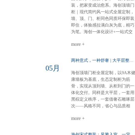
同色配套，线条简洁，材质统一。
装，把家变成治愈系。海创顶墙门
煮茶待客，静谧有序，东方生活哲
柜｜现代简约风一站式全屋定制，
学尽在其中。细节见匠心全屋顶部
墙、顶、门、柜同色同质环保即装
采用博格蜂窝大板，耐潮抗变形，
即住，体验感拉满白灰为底，精巧
线性美观。双层空间，整体感再升
为笔。海创一体化设计+一站式交
级，每一处都严丝合缝。海创全屋
付，从毛坯到入住，省心、环保、
定制，从方案到落地，一站配齐。
more +
不翻车。28㎡客餐厨，装出大宅的
新中式别墅，不必东奔西跑。白棕
从容与热爱。进门第一眼：侧玄关
灰的雅，我们为你整体呈现。
柜，好看好用功能与装饰兼得，回
两种意式，一种舒奢 | 大平层整装的AB面……
家第一步就有仪式感。客餐厨全开
05月
放：去掉边界，拉近距离光线、空
海创顶墙门柜全屋定制，以9A木
气、家人，自由流动。做饭不孤
康墙板为基底，生态定制柜为筋
单，等饭不无聊。屏风+弧形奢石
骨，实现从顶到墙、从柜到门的一
用餐区温柔升维半掩餐边柜，若隐
体化交付。同样是大平层，一套用
若现；奢石墙面柔光一打，吃饭像
黑棕定义秩序，一套借奢石雕琢层
在美术馆。电器内嵌，一门到顶：
次——风格不同，省心与品质相
强迫症的快乐冰箱、电器全藏进大
同。【风格A：黑棕秩序·沉稳大
高柜，表面干净，内里强大。大
more +
宅】客餐厅一体化：黑棕大面积铺
气，从“藏得住”开始。半悬浮电视
陈，9A木墙板贯穿顶墙，生态定
墙：一面墙=三间房电视背景 × 衣
柜隐形收纳，开阔无界双儿童房：
海创宋式整装：风雅入室，一宅江南……