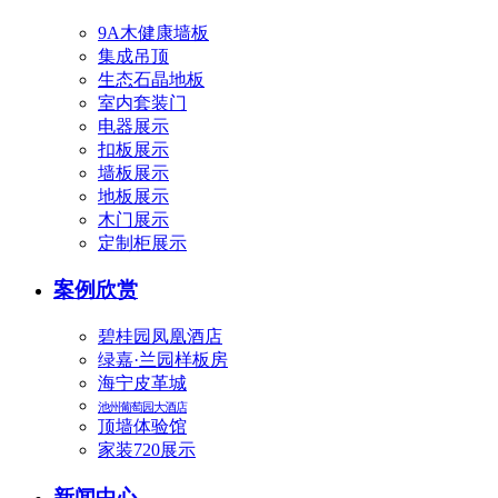
9A木健康墙板
集成吊顶
生态石晶地板
室内套装门
电器展示
扣板展示
墙板展示
地板展示
木门展示
定制柜展示
案例欣赏
碧桂园凤凰酒店
绿嘉·兰园样板房
海宁皮革城
池州葡萄园大酒店
顶墙体验馆
家装720展示
新闻中心