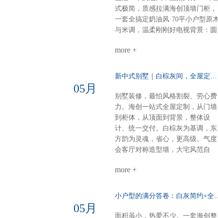
式极简，质感拉满海创顶墙门柜，
一套全搞定奶油风·70平小户型原
与米调，温柔刚刚好电视背景：圆
弧圆角设计，柔和润滑餐厨空间：
more +
虽小却全，定制柜配套温馨精致整
体氛围：每一寸都裹着奶香般的舒
适感意式极简·110平大户型高级不
新中式别墅｜白棕灰间，全屋定制一墅东方韵……
张扬，细节见品味电视柜：内嵌设
05月
计，干净利落沙发背景：奢石点
别墅装修，最怕风格割裂、劳心费
缀，一眼高级餐厅定制柜：泰国进
力。海创一站式全屋定制，从门墙
口索纳彩系列，质感出众卧室：墙
到柜体，从顶面到背景，整体设
柜一体化，统一又高级厨房阳台顶
计、统一交付。白棕灰为基调，东
部：博格铝蜂窝大板，内嵌磁吸轨
方韵为灵魂，省心，更高级。气度
道与灯具，简约时尚一站式整装，
会客厅对称造型墙，大宅风范自
风格随心选无论奶油温柔，还是意
现。奢石搭配9A木，电视背景低
式高级海创顶墙门柜，全屋一体定
more +
而奢华。错层沙发背景，融入中式
制顶、墙、门、柜，全品类覆盖风
纹样，层次分明，雅致不沉闷。诗
格随心，品质如一一套搞定，省心
意主卧山水画悠然入墙，顶墙一体
小户型的满分答卷：白灰简约+全
到底
延伸视觉。白棕灰温柔包裹，睡眠
05月
空间，亦成画境。雅韵茶室门墙柜
面积虽小，热爱不少。一套海创整