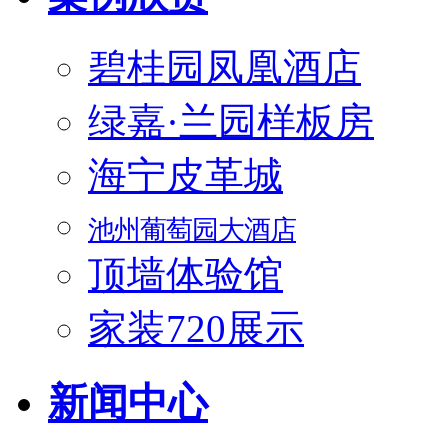
碧桂园凤凰酒店
绿嘉·兰园样板房
海宁皮革城
池州葡萄园大酒店
顶墙体验馆
家装720展示
新闻中心