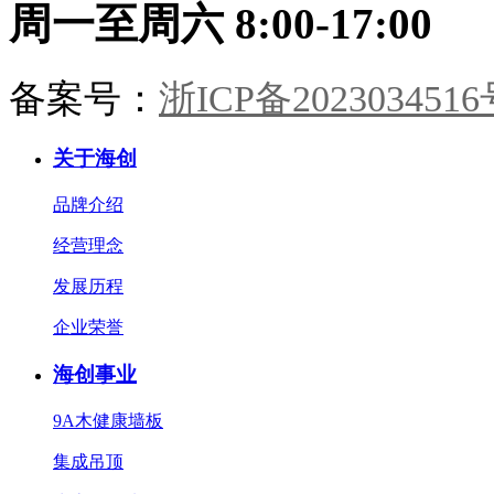
到卧榻。承宋式遗韵，造当代雅
周一至周六 8:00-17:00
居。一室风雅，一生心安。
备案号：
浙ICP备2023034516
关于海创
品牌介绍
经营理念
发展历程
企业荣誉
海创事业
9A木健康墙板
集成吊顶