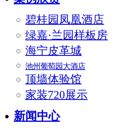
碧桂园凤凰酒店
绿嘉·兰园样板房
海宁皮革城
池州葡萄园大酒店
顶墙体验馆
家装720展示
新闻中心