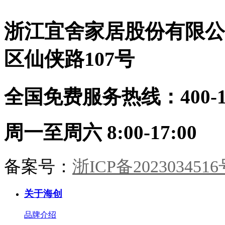
9A木健康墙板：防潮防火、即装
从容。卧室：素墙无言，寝安梦
住，零醛环保生态定制柜：全屋按
沉。摒弃繁杂，只留一室温柔月
需定制，收纳无死角顶墙门柜同色
浙江宜舍家居股份有限公
色。茶室：半卷竹帘，一方茶席。
同工：从设计到安装，30天焕新理
9A木墙板作底，枯木插花，心境
想家
宋画留余。书房：书香墨韵，柜藏
区仙侠路107号
风雅。木香与纸香交融，此处心安
是吾乡。·儿童房·男孩房与女孩房
暂别宋风。却以高级灰粉与静谧雾
全国免费服务热线：400-114
蓝配色，几何块面勾勒童趣。整装
同系，健康守护，天真自有其色。
海创整装，从墙板到柜门，从玄关
到卧榻。承宋式遗韵，造当代雅
周一至周六 8:00-17:00
居。一室风雅，一生心安。
备案号：
浙ICP备2023034516
关于海创
品牌介绍