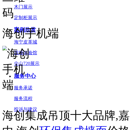
木门展示
定制柜展示
案例欣赏
海创手机端
海宁皮革城
顶墙体验馆
尖山720展示
服务中心
服务承诺
服务流程
投诉与建议
海创集成吊顶十大品牌,