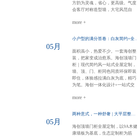
部：博格铝蜂窝大板，内嵌磁吸轨
方韵为灵魂，省心，更高级。气度
道与灯具，简约时尚一站式整装，
会客厅对称造型墙，大宅风范自
风格随心选无论奶油温柔，还是意
现。奢石搭配9A木，电视背景低
式高级海创顶墙门柜，全屋一体定
more +
而奢华。错层沙发背景，融入中式
制顶、墙、门、柜，全品类覆盖风
纹样，层次分明，雅致不沉闷。诗
格随心，品质如一一套搞定，省心
意主卧山水画悠然入墙，顶墙一体
小户型的满分答卷：白灰简约+全
到底
延伸视觉。白棕灰温柔包裹，睡眠
05月
空间，亦成画境。雅韵茶室门墙柜
面积虽小，热爱不少。一套海创整
同色配套，线条简洁，材质统一。
装，把家变成治愈系。海创顶墙门
煮茶待客，静谧有序，东方生活哲
柜｜现代简约风一站式全屋定制，
学尽在其中。细节见匠心全屋顶部
墙、顶、门、柜同色同质环保即装
采用博格蜂窝大板，耐潮抗变形，
即住，体验感拉满白灰为底，精巧
线性美观。双层空间，整体感再升
为笔。海创一体化设计+一站式交
级，每一处都严丝合缝。海创全屋
付，从毛坯到入住，省心、环保、
定制，从方案到落地，一站配齐。
more +
不翻车。28㎡客餐厨，装出大宅的
新中式别墅，不必东奔西跑。白棕
从容与热爱。进门第一眼：侧玄关
灰的雅，我们为你整体呈现。
柜，好看好用功能与装饰兼得，回
两种意式，一种舒奢 | 大平层整装的AB面……
家第一步就有仪式感。客餐厨全开
05月
放：去掉边界，拉近距离光线、空
海创顶墙门柜全屋定制，以9A木
气、家人，自由流动。做饭不孤
康墙板为基底，生态定制柜为筋