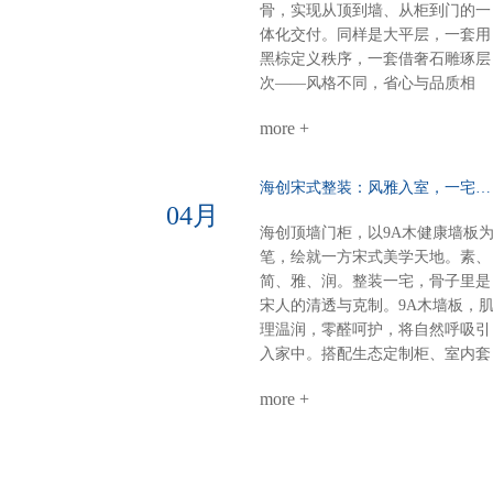
单，等饭不无聊。屏风+弧形奢石
骨，实现从顶到墙、从柜到门的一
用餐区温柔升维半掩餐边柜，若隐
体化交付。同样是大平层，一套用
若现；奢石墙面柔光一打，吃饭像
黑棕定义秩序，一套借奢石雕琢层
在美术馆。电器内嵌，一门到顶：
次——风格不同，省心与品质相
强迫症的快乐冰箱、电器全藏进大
同。【风格A：黑棕秩序·沉稳大
高柜，表面干净，内里强大。大
more +
宅】客餐厅一体化：黑棕大面积铺
气，从“藏得住”开始。半悬浮电视
陈，9A木墙板贯穿顶墙，生态定
墙：一面墙=三间房电视背景 × 衣
柜隐形收纳，开阔无界双儿童房：
海创宋式整装：风雅入室，一宅江南……
间 × 开放式书房圆弧转角，悬浮轻
健康墙板基底+灵活定制柜，环保
04月
盈，一个转身，阅读、观影、换衣
材守护成长麻将室 主卧：深色墙
海创顶墙门柜，以9A木健康墙板
全搞定。沙发背景+蜂窝大板：安
配灯带，主卧木饰面+隐形门，动
笔，绘就一方宋式美学天地。素、
的高级感平整墙面+顶部大气大板
分明关键词：沉稳、统一、仪式感
简、雅、润。整装一宅，骨子里是
少即是多，静即是奢。一套海创，
【风格B：奢石层次·极简艺术】客
宋人的清透与克制。9A木墙板，
搞定全屋。环保、省心、高颜值、
餐厅：奢石背景墙+墙柜组合，9A
理温润，零醛呵护，将自然呼吸引
高利用。小户型，也能住出大写的
木墙板打底，生态柜嵌入侧边，视
入家中。搭配生态定制柜、室内套
热爱。不是空间太小，是你还没遇
觉聚焦各卧室：极简平铺——墙板
装门，全屋同色一体，高级感浑然
到真正懂整装的海创。
整铺、无床头设计、同色不同质，
more +
天成。玄关：一折画屏，微光迎
线性灯勾勒细节公共区：同一饰面
候。木色舒展，简净不露锋芒。客
延伸，哑光柜门与奢石形成光泽对
厅：留白墙面，疏朗气韵。光影流
话关键词：层次、透气、低调奢华
转于9A木纹理间，雅集茶香，待