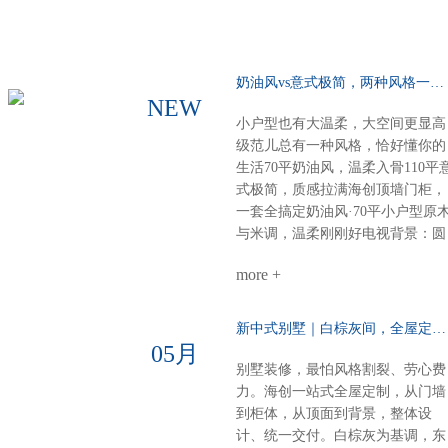
奶油风vs意式极简，两种风格一种选择……
NEW
小户型也有大温柔，大空间更显高
级范儿总有一种风格，恰好懂你的
生活70平奶油风，温柔入骨110平
式极简，质感拉满海创顶墙门柜，
一套全搞定奶油风·70平小户型原
与米调，温柔刚刚好电视背景：圆
弧圆角设计，柔和润滑餐厨空间：
more +
虽小却全，定制柜配套温馨精致整
体氛围：每一寸都裹着奶香般的舒
适感意式极简·110平大户型高级不
新中式别墅｜白棕灰间，全屋定制一墅东方韵……
张扬，细节见品味电视柜：内嵌设
05月
计，干净利落沙发背景：奢石点
别墅装修，最怕风格割裂、劳心费
缀，一眼高级餐厅定制柜：泰国进
力。海创一站式全屋定制，从门墙
口索纳彩系列，质感出众卧室：墙
到柜体，从顶面到背景，整体设
柜一体化，统一又高级厨房阳台顶
计、统一交付。白棕灰为基调，东