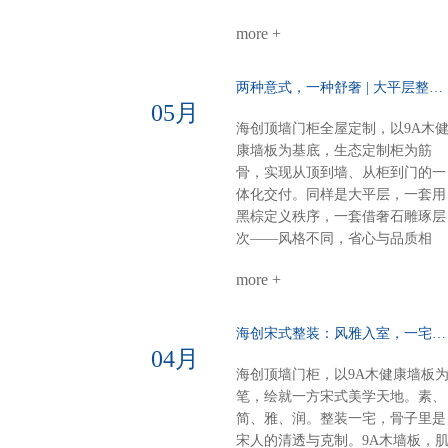
级，每一处都严丝合缝。海创全屋
付，从毛坯到入住，省心、环保、
定制，从方案到落地，一站配齐。
more +
不翻车。28㎡客餐厨，装出大宅的
新中式别墅，不必东奔西跑。白棕
从容与热爱。进门第一眼：侧玄关
灰的雅，我们为你整体呈现。
柜，好看好用功能与装饰兼得，回
两种意式，一种舒奢 | 大平层整装的AB面……
家第一步就有仪式感。客餐厨全开
05月
放：去掉边界，拉近距离光线、空
海创顶墙门柜全屋定制，以9A木
气、家人，自由流动。做饭不孤
康墙板为基底，生态定制柜为筋
单，等饭不无聊。屏风+弧形奢石
骨，实现从顶到墙、从柜到门的一
用餐区温柔升维半掩餐边柜，若隐
体化交付。同样是大平层，一套用
若现；奢石墙面柔光一打，吃饭像
黑棕定义秩序，一套借奢石雕琢层
在美术馆。电器内嵌，一门到顶：
次——风格不同，省心与品质相
强迫症的快乐冰箱、电器全藏进大
同。【风格A：黑棕秩序·沉稳大
高柜，表面干净，内里强大。大
more +
宅】客餐厅一体化：黑棕大面积铺
气，从“藏得住”开始。半悬浮电视
陈，9A木墙板贯穿顶墙，生态定
墙：一面墙=三间房电视背景 × 衣
柜隐形收纳，开阔无界双儿童房：
海创宋式整装：风雅入室，一宅江南……
间 × 开放式书房圆弧转角，悬浮轻
健康墙板基底+灵活定制柜，环保
04月
盈，一个转身，阅读、观影、换衣
材守护成长麻将室 主卧：深色墙
海创顶墙门柜，以9A木健康墙板
全搞定。沙发背景+蜂窝大板：安
配灯带，主卧木饰面+隐形门，动
笔，绘就一方宋式美学天地。素、
的高级感平整墙面+顶部大气大板
分明关键词：沉稳、统一、仪式感
简、雅、润。整装一宅，骨子里是
少即是多，静即是奢。一套海创，
【风格B：奢石层次·极简艺术】客
宋人的清透与克制。9A木墙板，