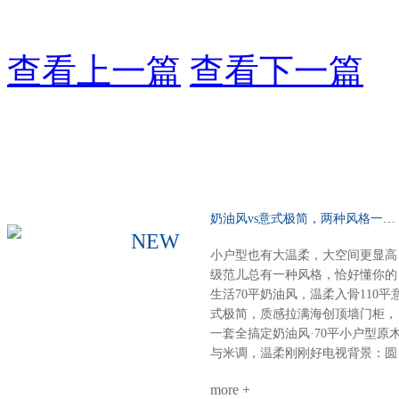
查看上一篇
查看下一篇
奶油风vs意式极简，两种风格一种选择……
NEW
小户型也有大温柔，大空间更显高
级范儿总有一种风格，恰好懂你的
生活70平奶油风，温柔入骨110平
式极简，质感拉满海创顶墙门柜，
一套全搞定奶油风·70平小户型原
与米调，温柔刚刚好电视背景：圆
弧圆角设计，柔和润滑餐厨空间：
more +
虽小却全，定制柜配套温馨精致整