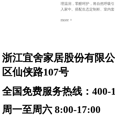
搞定全屋。环保、省心、高颜值、
餐厅：奢石背景墙+墙柜组合，9A
理温润，零醛呵护，将自然呼吸引
高利用。小户型，也能住出大写的
木墙板打底，生态柜嵌入侧边，视
入家中。搭配生态定制柜、室内套
热爱。不是空间太小，是你还没遇
觉聚焦各卧室：极简平铺——墙板
装门，全屋同色一体，高级感浑然
到真正懂整装的海创。
整铺、无床头设计、同色不同质，
more +
天成。玄关：一折画屏，微光迎
线性灯勾勒细节公共区：同一饰面
候。木色舒展，简净不露锋芒。客
延伸，哑光柜门与奢石形成光泽对
厅：留白墙面，疏朗气韵。光影流
话关键词：层次、透气、低调奢华
转于9A木纹理间，雅集茶香，待
9A木健康墙板：防潮防火、即装
从容。卧室：素墙无言，寝安梦
住，零醛环保生态定制柜：全屋按
沉。摒弃繁杂，只留一室温柔月
需定制，收纳无死角顶墙门柜同色
浙江宜舍家居股份有限公
色。茶室：半卷竹帘，一方茶席。
同工：从设计到安装，30天焕新理
9A木墙板作底，枯木插花，心境
想家
宋画留余。书房：书香墨韵，柜藏
区仙侠路107号
风雅。木香与纸香交融，此处心安
是吾乡。·儿童房·男孩房与女孩房
暂别宋风。却以高级灰粉与静谧雾
全国免费服务热线：400-114
蓝配色，几何块面勾勒童趣。整装
同系，健康守护，天真自有其色。
海创整装，从墙板到柜门，从玄关
到卧榻。承宋式遗韵，造当代雅
周一至周六 8:00-17:00
居。一室风雅，一生心安。