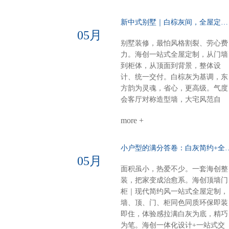
体氛围：每一寸都裹着奶香般的舒
适感意式极简·110平大户型高级不
新中式别墅｜白棕灰间，全屋定制一墅东方韵……
张扬，细节见品味电视柜：内嵌设
05月
计，干净利落沙发背景：奢石点
别墅装修，最怕风格割裂、劳心费
缀，一眼高级餐厅定制柜：泰国进
力。海创一站式全屋定制，从门墙
口索纳彩系列，质感出众卧室：墙
到柜体，从顶面到背景，整体设
柜一体化，统一又高级厨房阳台顶
计、统一交付。白棕灰为基调，东
部：博格铝蜂窝大板，内嵌磁吸轨
方韵为灵魂，省心，更高级。气度
道与灯具，简约时尚一站式整装，
会客厅对称造型墙，大宅风范自
风格随心选无论奶油温柔，还是意
现。奢石搭配9A木，电视背景低
式高级海创顶墙门柜，全屋一体定
more +
而奢华。错层沙发背景，融入中式
制顶、墙、门、柜，全品类覆盖风
纹样，层次分明，雅致不沉闷。诗
格随心，品质如一一套搞定，省心
意主卧山水画悠然入墙，顶墙一体
小户型的满分答卷：白灰简约+全
到底
延伸视觉。白棕灰温柔包裹，睡眠
05月
空间，亦成画境。雅韵茶室门墙柜
面积虽小，热爱不少。一套海创整
同色配套，线条简洁，材质统一。
装，把家变成治愈系。海创顶墙门
煮茶待客，静谧有序，东方生活哲
柜｜现代简约风一站式全屋定制，
学尽在其中。细节见匠心全屋顶部
墙、顶、门、柜同色同质环保即装
采用博格蜂窝大板，耐潮抗变形，
即住，体验感拉满白灰为底，精巧
线性美观。双层空间，整体感再升
为笔。海创一体化设计+一站式交