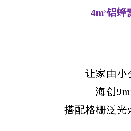
4m²铝
让家由小
海创
9
搭配格栅泛光