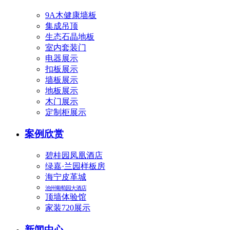
9A木健康墙板
集成吊顶
生态石晶地板
室内套装门
电器展示
扣板展示
墙板展示
地板展示
木门展示
定制柜展示
案例欣赏
碧桂园凤凰酒店
绿嘉·兰园样板房
海宁皮革城
池州葡萄园大酒店
顶墙体验馆
家装720展示
新闻中心