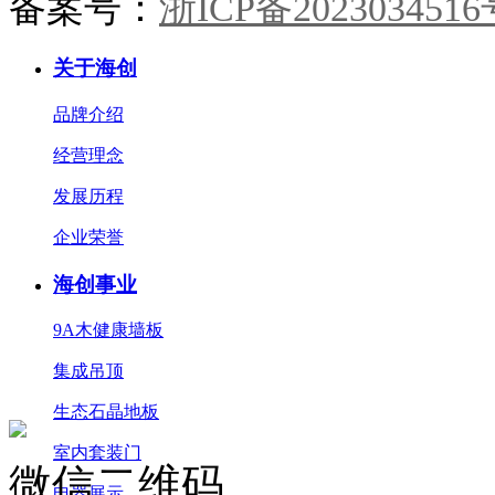
备案号：
浙ICP备2023034516
关于海创
品牌介绍
经营理念
发展历程
企业荣誉
海创事业
9A木健康墙板
集成吊顶
生态石晶地板
室内套装门
微信二维码
电器展示