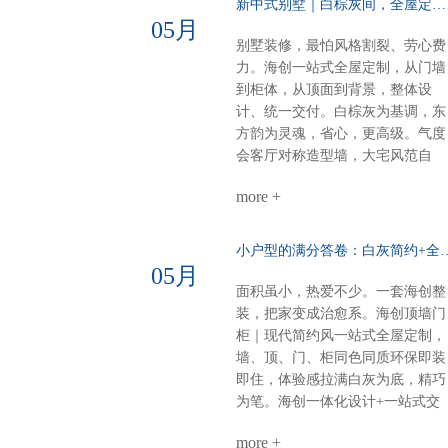
新中式别墅｜白棕灰间，全屋定制一墅东方韵……
张扬，细节见品味电视柜：内嵌设
05月
计，干净利落沙发背景：奢石点
别墅装修，最怕风格割裂、劳心费
缀，一眼高级餐厅定制柜：泰国进
力。海创一站式全屋定制，从门墙
口索纳彩系列，质感出众卧室：墙
到柜体，从顶面到背景，整体设
柜一体化，统一又高级厨房阳台顶
计、统一交付。白棕灰为基调，东
部：博格铝蜂窝大板，内嵌磁吸轨
方韵为灵魂，省心，更高级。气度
道与灯具，简约时尚一站式整装，
会客厅对称造型墙，大宅风范自
风格随心选无论奶油温柔，还是意
现。奢石搭配9A木，电视背景低
式高级海创顶墙门柜，全屋一体定
more +
而奢华。错层沙发背景，融入中式
制顶、墙、门、柜，全品类覆盖风
纹样，层次分明，雅致不沉闷。诗
格随心，品质如一一套搞定，省心
意主卧山水画悠然入墙，顶墙一体
小户型的满分答卷：白灰简约+全
到底
延伸视觉。白棕灰温柔包裹，睡眠
05月
空间，亦成画境。雅韵茶室门墙柜
面积虽小，热爱不少。一套海创整
同色配套，线条简洁，材质统一。
装，把家变成治愈系。海创顶墙门
煮茶待客，静谧有序，东方生活哲
柜｜现代简约风一站式全屋定制，
学尽在其中。细节见匠心全屋顶部
墙、顶、门、柜同色同质环保即装
采用博格蜂窝大板，耐潮抗变形，
即住，体验感拉满白灰为底，精巧
线性美观。双层空间，整体感再升
为笔。海创一体化设计+一站式交
级，每一处都严丝合缝。海创全屋
付，从毛坯到入住，省心、环保、
定制，从方案到落地，一站配齐。
more +
不翻车。28㎡客餐厨，装出大宅的