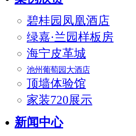
碧桂园凤凰酒店
绿嘉·兰园样板房
海宁皮革城
池州葡萄园大酒店
顶墙体验馆
家装720展示
新闻中心