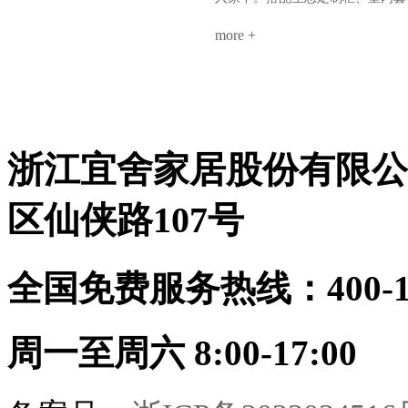
热爱。不是空间太小，是你还没遇
觉聚焦各卧室：极简平铺——墙板
装门，全屋同色一体，高级感浑然
到真正懂整装的海创。
整铺、无床头设计、同色不同质，
more +
天成。玄关：一折画屏，微光迎
线性灯勾勒细节公共区：同一饰面
候。木色舒展，简净不露锋芒。客
延伸，哑光柜门与奢石形成光泽对
厅：留白墙面，疏朗气韵。光影流
话关键词：层次、透气、低调奢华
转于9A木纹理间，雅集茶香，待
9A木健康墙板：防潮防火、即装
从容。卧室：素墙无言，寝安梦
住，零醛环保生态定制柜：全屋按
沉。摒弃繁杂，只留一室温柔月
需定制，收纳无死角顶墙门柜同色
浙江宜舍家居股份有限公
色。茶室：半卷竹帘，一方茶席。
同工：从设计到安装，30天焕新理
9A木墙板作底，枯木插花，心境
想家
宋画留余。书房：书香墨韵，柜藏
区仙侠路107号
风雅。木香与纸香交融，此处心安
是吾乡。·儿童房·男孩房与女孩房
暂别宋风。却以高级灰粉与静谧雾
全国免费服务热线：400-114
蓝配色，几何块面勾勒童趣。整装
同系，健康守护，天真自有其色。
海创整装，从墙板到柜门，从玄关
到卧榻。承宋式遗韵，造当代雅
周一至周六 8:00-17:00
居。一室风雅，一生心安。