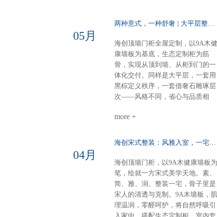
新中式别墅，不必东奔西跑。白棕
从容与热爱。进门第一眼：侧玄关
灰的雅，我们为你整体呈现。
柜，好看好用功能与装饰兼得，回
两种意式，一种舒奢 | 大平层整装的AB面……
家第一步就有仪式感。客餐厨全开
05月
放：去掉边界，拉近距离光线、空
海创顶墙门柜全屋定制，以9A木
气、家人，自由流动。做饭不孤
康墙板为基底，生态定制柜为筋
单，等饭不无聊。屏风+弧形奢石
骨，实现从顶到墙、从柜到门的一
用餐区温柔升维半掩餐边柜，若隐
体化交付。同样是大平层，一套用
若现；奢石墙面柔光一打，吃饭像
黑棕定义秩序，一套借奢石雕琢层
在美术馆。电器内嵌，一门到顶：
次——风格不同，省心与品质相
强迫症的快乐冰箱、电器全藏进大
同。【风格A：黑棕秩序·沉稳大
高柜，表面干净，内里强大。大
more +
宅】客餐厅一体化：黑棕大面积铺
气，从“藏得住”开始。半悬浮电视
陈，9A木墙板贯穿顶墙，生态定
墙：一面墙=三间房电视背景 × 衣
柜隐形收纳，开阔无界双儿童房：
海创宋式整装：风雅入室，一宅江南……
间 × 开放式书房圆弧转角，悬浮轻
健康墙板基底+灵活定制柜，环保
04月
盈，一个转身，阅读、观影、换衣
材守护成长麻将室 主卧：深色墙
海创顶墙门柜，以9A木健康墙板
全搞定。沙发背景+蜂窝大板：安
配灯带，主卧木饰面+隐形门，动
笔，绘就一方宋式美学天地。素、
的高级感平整墙面+顶部大气大板
分明关键词：沉稳、统一、仪式感
简、雅、润。整装一宅，骨子里是
少即是多，静即是奢。一套海创，
【风格B：奢石层次·极简艺术】客
宋人的清透与克制。9A木墙板，
搞定全屋。环保、省心、高颜值、
餐厅：奢石背景墙+墙柜组合，9A
理温润，零醛呵护，将自然呼吸引
高利用。小户型，也能住出大写的
木墙板打底，生态柜嵌入侧边，视
入家中。搭配生态定制柜、室内套