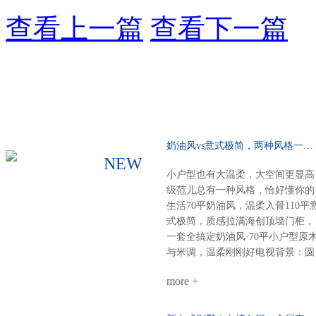
查看上一篇
查看下一篇
奶油风vs意式极简，两种风格一种选择……
NEW
小户型也有大温柔，大空间更显高
级范儿总有一种风格，恰好懂你的
生活70平奶油风，温柔入骨110平
式极简，质感拉满海创顶墙门柜，
一套全搞定奶油风·70平小户型原
与米调，温柔刚刚好电视背景：圆
弧圆角设计，柔和润滑餐厨空间：
more +
虽小却全，定制柜配套温馨精致整
体氛围：每一寸都裹着奶香般的舒
适感意式极简·110平大户型高级不