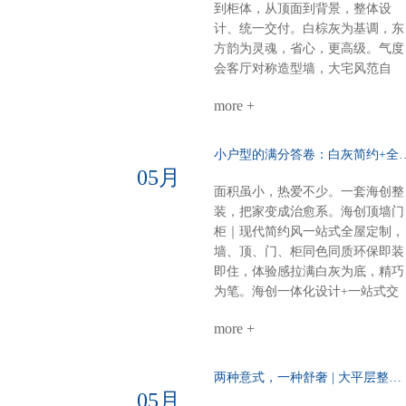
口索纳彩系列，质感出众卧室：墙
到柜体，从顶面到背景，整体设
柜一体化，统一又高级厨房阳台顶
计、统一交付。白棕灰为基调，东
部：博格铝蜂窝大板，内嵌磁吸轨
方韵为灵魂，省心，更高级。气度
道与灯具，简约时尚一站式整装，
会客厅对称造型墙，大宅风范自
风格随心选无论奶油温柔，还是意
现。奢石搭配9A木，电视背景低
式高级海创顶墙门柜，全屋一体定
more +
而奢华。错层沙发背景，融入中式
制顶、墙、门、柜，全品类覆盖风
纹样，层次分明，雅致不沉闷。诗
格随心，品质如一一套搞定，省心
意主卧山水画悠然入墙，顶墙一体
小户型的满分答卷：白灰简约+全
到底
延伸视觉。白棕灰温柔包裹，睡眠
05月
空间，亦成画境。雅韵茶室门墙柜
面积虽小，热爱不少。一套海创整
同色配套，线条简洁，材质统一。
装，把家变成治愈系。海创顶墙门
煮茶待客，静谧有序，东方生活哲
柜｜现代简约风一站式全屋定制，
学尽在其中。细节见匠心全屋顶部
墙、顶、门、柜同色同质环保即装
采用博格蜂窝大板，耐潮抗变形，
即住，体验感拉满白灰为底，精巧
线性美观。双层空间，整体感再升
为笔。海创一体化设计+一站式交
级，每一处都严丝合缝。海创全屋
付，从毛坯到入住，省心、环保、
定制，从方案到落地，一站配齐。
more +
不翻车。28㎡客餐厨，装出大宅的
新中式别墅，不必东奔西跑。白棕
从容与热爱。进门第一眼：侧玄关
灰的雅，我们为你整体呈现。
柜，好看好用功能与装饰兼得，回
两种意式，一种舒奢 | 大平层整装的AB面……
家第一步就有仪式感。客餐厨全开
05月