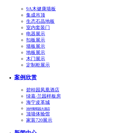
9A木健康墙板
集成吊顶
生态石晶地板
室内套装门
电器展示
扣板展示
墙板展示
地板展示
木门展示
定制柜展示
案例欣赏
碧桂园凤凰酒店
绿嘉·兰园样板房
海宁皮革城
池州葡萄园大酒店
顶墙体验馆
家装720展示
新闻中心