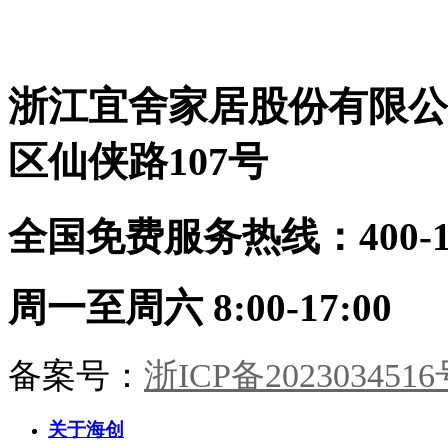
延伸，哑光柜门与奢石形成光泽对
厅：留白墙面，疏朗气韵。光影流
话关键词：层次、透气、低调奢华
转于9A木纹理间，雅集茶香，待
9A木健康墙板：防潮防火、即装
从容。卧室：素墙无言，寝安梦
住，零醛环保生态定制柜：全屋按
沉。摒弃繁杂，只留一室温柔月
需定制，收纳无死角顶墙门柜同色
浙江宜舍家居股份有限公
色。茶室：半卷竹帘，一方茶席。
同工：从设计到安装，30天焕新理
9A木墙板作底，枯木插花，心境
想家
宋画留余。书房：书香墨韵，柜藏
区仙侠路107号
风雅。木香与纸香交融，此处心安
是吾乡。·儿童房·男孩房与女孩房
暂别宋风。却以高级灰粉与静谧雾
全国免费服务热线：400-114
蓝配色，几何块面勾勒童趣。整装
同系，健康守护，天真自有其色。
海创整装，从墙板到柜门，从玄关
到卧榻。承宋式遗韵，造当代雅
周一至周六 8:00-17:00
居。一室风雅，一生心安。
备案号：
浙ICP备2023034516
关于海创