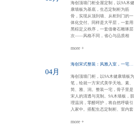
放：去掉边界，拉近距离光线、空
海创顶墙门柜全屋定制，以9A木
气、家人，自由流动。做饭不孤
康墙板为基底，生态定制柜为筋
单，等饭不无聊。屏风+弧形奢石
骨，实现从顶到墙、从柜到门的一
用餐区温柔升维半掩餐边柜，若隐
体化交付。同样是大平层，一套用
若现；奢石墙面柔光一打，吃饭像
黑棕定义秩序，一套借奢石雕琢层
在美术馆。电器内嵌，一门到顶：
次——风格不同，省心与品质相
强迫症的快乐冰箱、电器全藏进大
同。【风格A：黑棕秩序·沉稳大
高柜，表面干净，内里强大。大
more +
宅】客餐厅一体化：黑棕大面积铺
气，从“藏得住”开始。半悬浮电视
陈，9A木墙板贯穿顶墙，生态定
墙：一面墙=三间房电视背景 × 衣
柜隐形收纳，开阔无界双儿童房：
海创宋式整装：风雅入室，一宅江南……
间 × 开放式书房圆弧转角，悬浮轻
健康墙板基底+灵活定制柜，环保
04月
盈，一个转身，阅读、观影、换衣
材守护成长麻将室 主卧：深色墙
海创顶墙门柜，以9A木健康墙板
全搞定。沙发背景+蜂窝大板：安
配灯带，主卧木饰面+隐形门，动
笔，绘就一方宋式美学天地。素、
的高级感平整墙面+顶部大气大板
分明关键词：沉稳、统一、仪式感
简、雅、润。整装一宅，骨子里是
少即是多，静即是奢。一套海创，
【风格B：奢石层次·极简艺术】客
宋人的清透与克制。9A木墙板，
搞定全屋。环保、省心、高颜值、
餐厅：奢石背景墙+墙柜组合，9A
理温润，零醛呵护，将自然呼吸引
高利用。小户型，也能住出大写的
木墙板打底，生态柜嵌入侧边，视
入家中。搭配生态定制柜、室内套
热爱。不是空间太小，是你还没遇
觉聚焦各卧室：极简平铺——墙板
装门，全屋同色一体，高级感浑然
到真正懂整装的海创。
整铺、无床头设计、同色不同质，
more +
天成。玄关：一折画屏，微光迎
线性灯勾勒细节公共区：同一饰面
候。木色舒展，简净不露锋芒。客