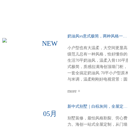
奶油风vs意式极简，两种风格一种选择……
NEW
小户型也有大温柔，大空间更显高
级范儿总有一种风格，恰好懂你的
生活70平奶油风，温柔入骨110平
式极简，质感拉满海创顶墙门柜，
一套全搞定奶油风·70平小户型原
与米调，温柔刚刚好电视背景：圆
弧圆角设计，柔和润滑餐厨空间：
more +
虽小却全，定制柜配套温馨精致整
体氛围：每一寸都裹着奶香般的舒
适感意式极简·110平大户型高级不
新中式别墅｜白棕灰间，全屋定制一墅东方韵……
张扬，细节见品味电视柜：内嵌设
05月
计，干净利落沙发背景：奢石点
别墅装修，最怕风格割裂、劳心费
缀，一眼高级餐厅定制柜：泰国进
力。海创一站式全屋定制，从门墙