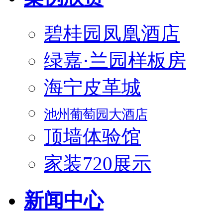
碧桂园凤凰酒店
绿嘉·兰园样板房
海宁皮革城
池州葡萄园大酒店
顶墙体验馆
家装720展示
新闻中心