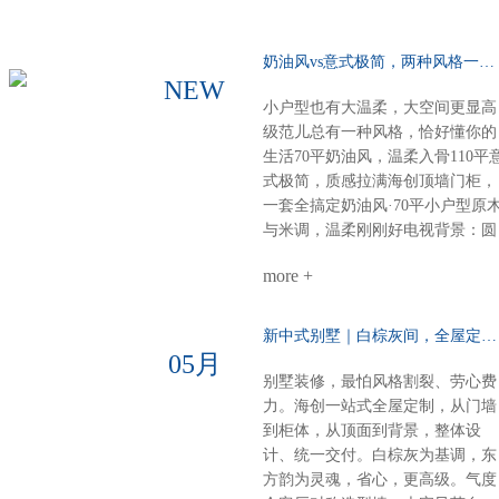
奶油风vs意式极简，两种风格一种选择……
NEW
小户型也有大温柔，大空间更显高
级范儿总有一种风格，恰好懂你的
生活70平奶油风，温柔入骨110平
式极简，质感拉满海创顶墙门柜，
一套全搞定奶油风·70平小户型原
与米调，温柔刚刚好电视背景：圆
弧圆角设计，柔和润滑餐厨空间：
more +
虽小却全，定制柜配套温馨精致整
体氛围：每一寸都裹着奶香般的舒
适感意式极简·110平大户型高级不
新中式别墅｜白棕灰间，全屋定制一墅东方韵……
张扬，细节见品味电视柜：内嵌设
05月
计，干净利落沙发背景：奢石点
别墅装修，最怕风格割裂、劳心费
缀，一眼高级餐厅定制柜：泰国进
力。海创一站式全屋定制，从门墙
口索纳彩系列，质感出众卧室：墙
到柜体，从顶面到背景，整体设
柜一体化，统一又高级厨房阳台顶
计、统一交付。白棕灰为基调，东
部：博格铝蜂窝大板，内嵌磁吸轨
方韵为灵魂，省心，更高级。气度