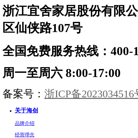
沉。摒弃繁杂，只留一室温柔月
需定制，收纳无死角顶墙门柜同色
浙江宜舍家居股份有限公
色。茶室：半卷竹帘，一方茶席。
同工：从设计到安装，30天焕新理
9A木墙板作底，枯木插花，心境
想家
宋画留余。书房：书香墨韵，柜藏
区仙侠路107号
风雅。木香与纸香交融，此处心安
是吾乡。·儿童房·男孩房与女孩房
暂别宋风。却以高级灰粉与静谧雾
全国免费服务热线：400-114
蓝配色，几何块面勾勒童趣。整装
同系，健康守护，天真自有其色。
海创整装，从墙板到柜门，从玄关
到卧榻。承宋式遗韵，造当代雅
周一至周六 8:00-17:00
居。一室风雅，一生心安。
备案号：
浙ICP备2023034516
关于海创
品牌介绍
经营理念