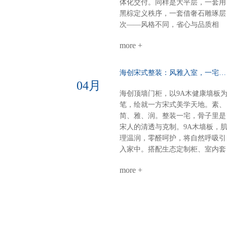
用餐区温柔升维半掩餐边柜，若隐
体化交付。同样是大平层，一套用
若现；奢石墙面柔光一打，吃饭像
黑棕定义秩序，一套借奢石雕琢层
在美术馆。电器内嵌，一门到顶：
次——风格不同，省心与品质相
强迫症的快乐冰箱、电器全藏进大
同。【风格A：黑棕秩序·沉稳大
高柜，表面干净，内里强大。大
more +
宅】客餐厅一体化：黑棕大面积铺
气，从“藏得住”开始。半悬浮电视
陈，9A木墙板贯穿顶墙，生态定
墙：一面墙=三间房电视背景 × 衣
柜隐形收纳，开阔无界双儿童房：
海创宋式整装：风雅入室，一宅江南……
间 × 开放式书房圆弧转角，悬浮轻
健康墙板基底+灵活定制柜，环保
04月
盈，一个转身，阅读、观影、换衣
材守护成长麻将室 主卧：深色墙
海创顶墙门柜，以9A木健康墙板
全搞定。沙发背景+蜂窝大板：安
配灯带，主卧木饰面+隐形门，动
笔，绘就一方宋式美学天地。素、
的高级感平整墙面+顶部大气大板
分明关键词：沉稳、统一、仪式感
简、雅、润。整装一宅，骨子里是
少即是多，静即是奢。一套海创，
【风格B：奢石层次·极简艺术】客
宋人的清透与克制。9A木墙板，
搞定全屋。环保、省心、高颜值、
餐厅：奢石背景墙+墙柜组合，9A
理温润，零醛呵护，将自然呼吸引
高利用。小户型，也能住出大写的
木墙板打底，生态柜嵌入侧边，视
入家中。搭配生态定制柜、室内套
热爱。不是空间太小，是你还没遇
觉聚焦各卧室：极简平铺——墙板
装门，全屋同色一体，高级感浑然
到真正懂整装的海创。
整铺、无床头设计、同色不同质，
more +
天成。玄关：一折画屏，微光迎
线性灯勾勒细节公共区：同一饰面
候。木色舒展，简净不露锋芒。客
延伸，哑光柜门与奢石形成光泽对
厅：留白墙面，疏朗气韵。光影流
话关键词：层次、透气、低调奢华
转于9A木纹理间，雅集茶香，待
9A木健康墙板：防潮防火、即装
从容。卧室：素墙无言，寝安梦
住，零醛环保生态定制柜：全屋按