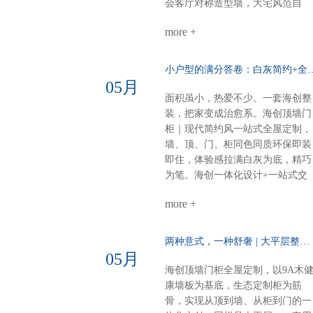
道与灯具，简约时尚一站式整装，
会客厅对称造型墙，大宅风范自
风格随心选无论奶油温柔，还是意
现。奢石搭配9A木，电视背景低
式高级海创顶墙门柜，全屋一体定
more +
而奢华。错层沙发背景，融入中式
制顶、墙、门、柜，全品类覆盖风
纹样，层次分明，雅致不沉闷。诗
格随心，品质如一一套搞定，省心
意主卧山水画悠然入墙，顶墙一体
小户型的满分答卷：白灰简约+全
到底
延伸视觉。白棕灰温柔包裹，睡眠
05月
空间，亦成画境。雅韵茶室门墙柜
面积虽小，热爱不少。一套海创整
同色配套，线条简洁，材质统一。
装，把家变成治愈系。海创顶墙门
煮茶待客，静谧有序，东方生活哲
柜｜现代简约风一站式全屋定制，
学尽在其中。细节见匠心全屋顶部
墙、顶、门、柜同色同质环保即装
采用博格蜂窝大板，耐潮抗变形，
即住，体验感拉满白灰为底，精巧
线性美观。双层空间，整体感再升
为笔。海创一体化设计+一站式交
级，每一处都严丝合缝。海创全屋
付，从毛坯到入住，省心、环保、
定制，从方案到落地，一站配齐。
more +
不翻车。28㎡客餐厨，装出大宅的
新中式别墅，不必东奔西跑。白棕
从容与热爱。进门第一眼：侧玄关
灰的雅，我们为你整体呈现。
柜，好看好用功能与装饰兼得，回
两种意式，一种舒奢 | 大平层整装的AB面……
家第一步就有仪式感。客餐厨全开
05月
放：去掉边界，拉近距离光线、空
海创顶墙门柜全屋定制，以9A木
气、家人，自由流动。做饭不孤
康墙板为基底，生态定制柜为筋
单，等饭不无聊。屏风+弧形奢石
骨，实现从顶到墙、从柜到门的一