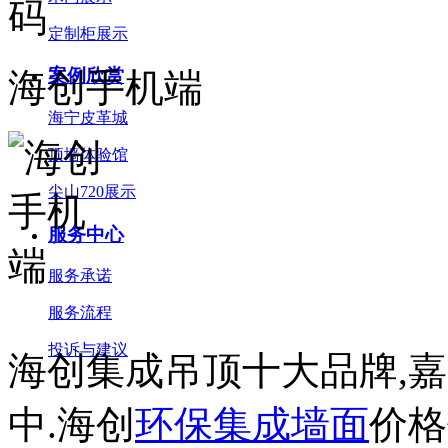
定制柜展示
案例欣赏
海创手机端
海宁皮革城
顶墙体验馆
尖山720展示
服务中心
服务承诺
服务流程
投诉与建议
海创集成吊顶十大品牌,
中.海创
环保集成墙面
价格