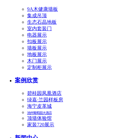
9A木健康墙板
集成吊顶
生态石晶地板
室内套装门
电器展示
扣板展示
墙板展示
地板展示
木门展示
定制柜展示
案例欣赏
碧桂园凤凰酒店
绿嘉·兰园样板房
海宁皮革城
池州葡萄园大酒店
顶墙体验馆
家装720展示
新闻中心