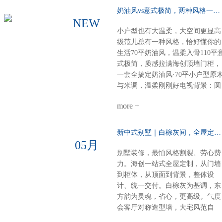
奶油风vs意式极简，两种风格一种选择……
NEW
小户型也有大温柔，大空间更显高
级范儿总有一种风格，恰好懂你的
生活70平奶油风，温柔入骨110平
式极简，质感拉满海创顶墙门柜，
一套全搞定奶油风·70平小户型原
与米调，温柔刚刚好电视背景：圆
弧圆角设计，柔和润滑餐厨空间：
more +
虽小却全，定制柜配套温馨精致整
体氛围：每一寸都裹着奶香般的舒
适感意式极简·110平大户型高级不
新中式别墅｜白棕灰间，全屋定制一墅东方韵……
张扬，细节见品味电视柜：内嵌设
05月
计，干净利落沙发背景：奢石点
别墅装修，最怕风格割裂、劳心费
缀，一眼高级餐厅定制柜：泰国进
力。海创一站式全屋定制，从门墙
口索纳彩系列，质感出众卧室：墙
到柜体，从顶面到背景，整体设
柜一体化，统一又高级厨房阳台顶
计、统一交付。白棕灰为基调，东
部：博格铝蜂窝大板，内嵌磁吸轨
方韵为灵魂，省心，更高级。气度
道与灯具，简约时尚一站式整装，
会客厅对称造型墙，大宅风范自
风格随心选无论奶油温柔，还是意
现。奢石搭配9A木，电视背景低