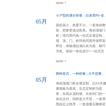
式高级海创顶墙门柜，全屋一体定
more +
而奢华。错层沙发背景，融入中式
制顶、墙、门、柜，全品类覆盖风
纹样，层次分明，雅致不沉闷。诗
格随心，品质如一一套搞定，省心
意主卧山水画悠然入墙，顶墙一体
小户型的满分答卷：白灰简约+全
到底
延伸视觉。白棕灰温柔包裹，睡眠
05月
空间，亦成画境。雅韵茶室门墙柜
面积虽小，热爱不少。一套海创整
同色配套，线条简洁，材质统一。
装，把家变成治愈系。海创顶墙门
煮茶待客，静谧有序，东方生活哲
柜｜现代简约风一站式全屋定制，
学尽在其中。细节见匠心全屋顶部
墙、顶、门、柜同色同质环保即装
采用博格蜂窝大板，耐潮抗变形，
即住，体验感拉满白灰为底，精巧
线性美观。双层空间，整体感再升
为笔。海创一体化设计+一站式交
级，每一处都严丝合缝。海创全屋
付，从毛坯到入住，省心、环保、
定制，从方案到落地，一站配齐。
more +
不翻车。28㎡客餐厨，装出大宅的
新中式别墅，不必东奔西跑。白棕
从容与热爱。进门第一眼：侧玄关
灰的雅，我们为你整体呈现。
柜，好看好用功能与装饰兼得，回
两种意式，一种舒奢 | 大平层整装的AB面……
家第一步就有仪式感。客餐厨全开
05月
放：去掉边界，拉近距离光线、空
海创顶墙门柜全屋定制，以9A木
气、家人，自由流动。做饭不孤
康墙板为基底，生态定制柜为筋
单，等饭不无聊。屏风+弧形奢石
骨，实现从顶到墙、从柜到门的一
用餐区温柔升维半掩餐边柜，若隐
体化交付。同样是大平层，一套用
若现；奢石墙面柔光一打，吃饭像
黑棕定义秩序，一套借奢石雕琢层