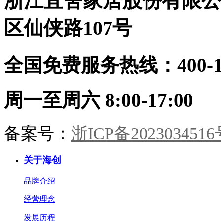
浙江宜舍家居股份有限公
同工：从设计到安装，30天焕新理
9A木墙板作底，枯木插花，心境
想家
宋画留余。书房：书香墨韵，柜藏
区仙侠路107号
风雅。木香与纸香交融，此处心安
是吾乡。·儿童房·男孩房与女孩房
暂别宋风。却以高级灰粉与静谧雾
全国免费服务热线：400-114
蓝配色，几何块面勾勒童趣。整装
同系，健康守护，天真自有其色。
海创整装，从墙板到柜门，从玄关
到卧榻。承宋式遗韵，造当代雅
周一至周六 8:00-17:00
居。一室风雅，一生心安。
备案号：
浙ICP备2023034516
关于海创
品牌介绍
经营理念
发展历程