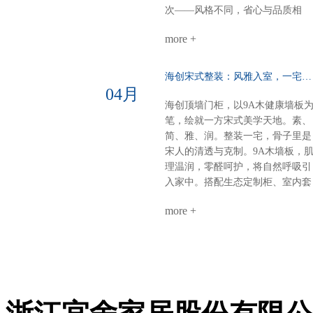
在美术馆。电器内嵌，一门到顶：
次——风格不同，省心与品质相
强迫症的快乐冰箱、电器全藏进大
同。【风格A：黑棕秩序·沉稳大
高柜，表面干净，内里强大。大
more +
宅】客餐厅一体化：黑棕大面积铺
气，从“藏得住”开始。半悬浮电视
陈，9A木墙板贯穿顶墙，生态定
墙：一面墙=三间房电视背景 × 衣
柜隐形收纳，开阔无界双儿童房：
海创宋式整装：风雅入室，一宅江南……
间 × 开放式书房圆弧转角，悬浮轻
健康墙板基底+灵活定制柜，环保
04月
盈，一个转身，阅读、观影、换衣
材守护成长麻将室 主卧：深色墙
海创顶墙门柜，以9A木健康墙板
全搞定。沙发背景+蜂窝大板：安
配灯带，主卧木饰面+隐形门，动
笔，绘就一方宋式美学天地。素、
的高级感平整墙面+顶部大气大板
分明关键词：沉稳、统一、仪式感
简、雅、润。整装一宅，骨子里是
少即是多，静即是奢。一套海创，
【风格B：奢石层次·极简艺术】客
宋人的清透与克制。9A木墙板，
搞定全屋。环保、省心、高颜值、
餐厅：奢石背景墙+墙柜组合，9A
理温润，零醛呵护，将自然呼吸引
高利用。小户型，也能住出大写的
木墙板打底，生态柜嵌入侧边，视
入家中。搭配生态定制柜、室内套
热爱。不是空间太小，是你还没遇
觉聚焦各卧室：极简平铺——墙板
装门，全屋同色一体，高级感浑然
到真正懂整装的海创。
整铺、无床头设计、同色不同质，
more +
天成。玄关：一折画屏，微光迎
线性灯勾勒细节公共区：同一饰面
候。木色舒展，简净不露锋芒。客
延伸，哑光柜门与奢石形成光泽对
厅：留白墙面，疏朗气韵。光影流
话关键词：层次、透气、低调奢华
转于9A木纹理间，雅集茶香，待
9A木健康墙板：防潮防火、即装
从容。卧室：素墙无言，寝安梦
住，零醛环保生态定制柜：全屋按
沉。摒弃繁杂，只留一室温柔月
需定制，收纳无死角顶墙门柜同色
色。茶室：半卷竹帘，一方茶席。