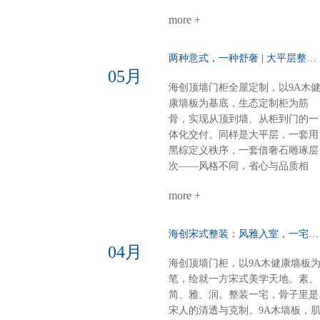
级，每一处都严丝合缝。海创全屋
付，从毛坯到入住，省心、环保、
定制，从方案到落地，一站配齐。
more +
不翻车。28㎡客餐厨，装出大宅的
新中式别墅，不必东奔西跑。白棕
从容与热爱。进门第一眼：侧玄关
灰的雅，我们为你整体呈现。
柜，好看好用功能与装饰兼得，回
两种意式，一种舒奢 | 大平层整装的AB面……
家第一步就有仪式感。客餐厨全开
05月
放：去掉边界，拉近距离光线、空
海创顶墙门柜全屋定制，以9A木
气、家人，自由流动。做饭不孤
康墙板为基底，生态定制柜为筋
单，等饭不无聊。屏风+弧形奢石
骨，实现从顶到墙、从柜到门的一
用餐区温柔升维半掩餐边柜，若隐
体化交付。同样是大平层，一套用
若现；奢石墙面柔光一打，吃饭像
黑棕定义秩序，一套借奢石雕琢层
在美术馆。电器内嵌，一门到顶：
次——风格不同，省心与品质相
强迫症的快乐冰箱、电器全藏进大
同。【风格A：黑棕秩序·沉稳大
高柜，表面干净，内里强大。大
more +
宅】客餐厅一体化：黑棕大面积铺
气，从“藏得住”开始。半悬浮电视
陈，9A木墙板贯穿顶墙，生态定
墙：一面墙=三间房电视背景 × 衣
柜隐形收纳，开阔无界双儿童房：
海创宋式整装：风雅入室，一宅江南……
间 × 开放式书房圆弧转角，悬浮轻
健康墙板基底+灵活定制柜，环保
04月
盈，一个转身，阅读、观影、换衣
材守护成长麻将室 主卧：深色墙
海创顶墙门柜，以9A木健康墙板
全搞定。沙发背景+蜂窝大板：安
配灯带，主卧木饰面+隐形门，动
笔，绘就一方宋式美学天地。素、
的高级感平整墙面+顶部大气大板
分明关键词：沉稳、统一、仪式感
简、雅、润。整装一宅，骨子里是
少即是多，静即是奢。一套海创，
【风格B：奢石层次·极简艺术】客
宋人的清透与克制。9A木墙板，