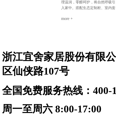
搞定全屋。环保、省心、高颜值、
餐厅：奢石背景墙+墙柜组合，9A
理温润，零醛呵护，将自然呼吸引
高利用。小户型，也能住出大写的
木墙板打底，生态柜嵌入侧边，视
入家中。搭配生态定制柜、室内套
热爱。不是空间太小，是你还没遇
觉聚焦各卧室：极简平铺——墙板
装门，全屋同色一体，高级感浑然
到真正懂整装的海创。
整铺、无床头设计、同色不同质，
more +
天成。玄关：一折画屏，微光迎
线性灯勾勒细节公共区：同一饰面
候。木色舒展，简净不露锋芒。客
延伸，哑光柜门与奢石形成光泽对
厅：留白墙面，疏朗气韵。光影流
话关键词：层次、透气、低调奢华
转于9A木纹理间，雅集茶香，待
9A木健康墙板：防潮防火、即装
从容。卧室：素墙无言，寝安梦
住，零醛环保生态定制柜：全屋按
沉。摒弃繁杂，只留一室温柔月
需定制，收纳无死角顶墙门柜同色
浙江宜舍家居股份有限公
色。茶室：半卷竹帘，一方茶席。
同工：从设计到安装，30天焕新理
9A木墙板作底，枯木插花，心境
想家
宋画留余。书房：书香墨韵，柜藏
区仙侠路107号
风雅。木香与纸香交融，此处心安
是吾乡。·儿童房·男孩房与女孩房
暂别宋风。却以高级灰粉与静谧雾
全国免费服务热线：400-114
蓝配色，几何块面勾勒童趣。整装
同系，健康守护，天真自有其色。
海创整装，从墙板到柜门，从玄关
到卧榻。承宋式遗韵，造当代雅
周一至周六 8:00-17:00
居。一室风雅，一生心安。