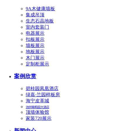
9A木健康墙板
集成吊顶
生态石晶地板
室内套装门
电器展示
扣板展示
墙板展示
地板展示
木门展示
定制柜展示
案例欣赏
碧桂园凤凰酒店
绿嘉·兰园样板房
海宁皮革城
池州葡萄园大酒店
顶墙体验馆
家装720展示
新闻中心