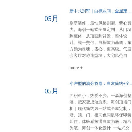
体氛围：每一寸都裹着奶香般的舒
适感意式极简·110平大户型高级不
新中式别墅｜白棕灰间，全屋定制一墅东方韵……
张扬，细节见品味电视柜：内嵌设
05月
计，干净利落沙发背景：奢石点
别墅装修，最怕风格割裂、劳心费
缀，一眼高级餐厅定制柜：泰国进
力。海创一站式全屋定制，从门墙
口索纳彩系列，质感出众卧室：墙
到柜体，从顶面到背景，整体设
柜一体化，统一又高级厨房阳台顶
计、统一交付。白棕灰为基调，东
部：博格铝蜂窝大板，内嵌磁吸轨
方韵为灵魂，省心，更高级。气度
道与灯具，简约时尚一站式整装，
会客厅对称造型墙，大宅风范自
风格随心选无论奶油温柔，还是意
现。奢石搭配9A木，电视背景低
式高级海创顶墙门柜，全屋一体定
more +
而奢华。错层沙发背景，融入中式
制顶、墙、门、柜，全品类覆盖风
纹样，层次分明，雅致不沉闷。诗
格随心，品质如一一套搞定，省心
意主卧山水画悠然入墙，顶墙一体
小户型的满分答卷：白灰简约+全
到底
延伸视觉。白棕灰温柔包裹，睡眠
05月
空间，亦成画境。雅韵茶室门墙柜
面积虽小，热爱不少。一套海创整
同色配套，线条简洁，材质统一。
装，把家变成治愈系。海创顶墙门
煮茶待客，静谧有序，东方生活哲
柜｜现代简约风一站式全屋定制，
学尽在其中。细节见匠心全屋顶部
墙、顶、门、柜同色同质环保即装
采用博格蜂窝大板，耐潮抗变形，
即住，体验感拉满白灰为底，精巧
线性美观。双层空间，整体感再升
为笔。海创一体化设计+一站式交