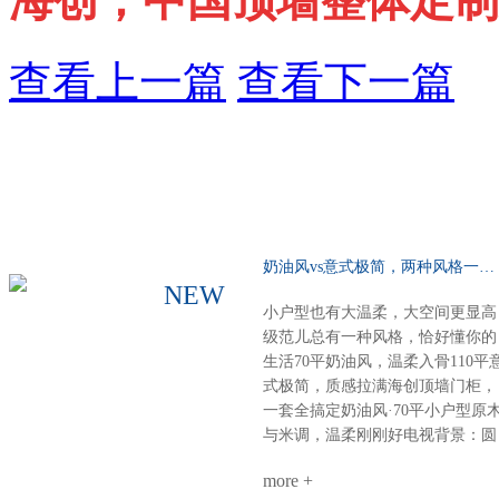
海创，中国顶墙整体定制
查看上一篇
查看下一篇
奶油风vs意式极简，两种风格一种选择……
NEW
小户型也有大温柔，大空间更显高
级范儿总有一种风格，恰好懂你的
生活70平奶油风，温柔入骨110平
式极简，质感拉满海创顶墙门柜，
一套全搞定奶油风·70平小户型原
与米调，温柔刚刚好电视背景：圆
弧圆角设计，柔和润滑餐厨空间：
more +
虽小却全，定制柜配套温馨精致整