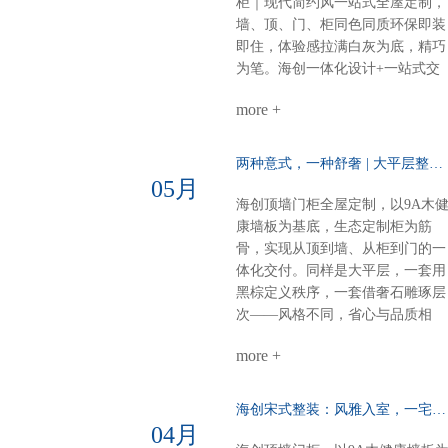
柜｜现代简约风一站式全屋定制，
学尽在其中。细节见匠心全屋顶部
墙、顶、门、柜同色同质环保即装
采用博格蜂窝大板，耐潮抗变形，
即住，体验感拉满白灰为底，精巧
线性美观。双层空间，整体感再升
为笔。海创一体化设计+一站式交
级，每一处都严丝合缝。海创全屋
付，从毛坯到入住，省心、环保、
定制，从方案到落地，一站配齐。
more +
不翻车。28㎡客餐厨，装出大宅的
新中式别墅，不必东奔西跑。白棕
从容与热爱。进门第一眼：侧玄关
灰的雅，我们为你整体呈现。
柜，好看好用功能与装饰兼得，回
两种意式，一种舒奢 | 大平层整装的AB面……
家第一步就有仪式感。客餐厨全开
05月
放：去掉边界，拉近距离光线、空
海创顶墙门柜全屋定制，以9A木
气、家人，自由流动。做饭不孤
康墙板为基底，生态定制柜为筋
单，等饭不无聊。屏风+弧形奢石
骨，实现从顶到墙、从柜到门的一
用餐区温柔升维半掩餐边柜，若隐
体化交付。同样是大平层，一套用
若现；奢石墙面柔光一打，吃饭像
黑棕定义秩序，一套借奢石雕琢层
在美术馆。电器内嵌，一门到顶：
次——风格不同，省心与品质相
强迫症的快乐冰箱、电器全藏进大
同。【风格A：黑棕秩序·沉稳大
高柜，表面干净，内里强大。大
more +
宅】客餐厅一体化：黑棕大面积铺
气，从“藏得住”开始。半悬浮电视
陈，9A木墙板贯穿顶墙，生态定
墙：一面墙=三间房电视背景 × 衣
柜隐形收纳，开阔无界双儿童房：
海创宋式整装：风雅入室，一宅江南……
间 × 开放式书房圆弧转角，悬浮轻
健康墙板基底+灵活定制柜，环保
04月
盈，一个转身，阅读、观影、换衣
材守护成长麻将室 主卧：深色墙