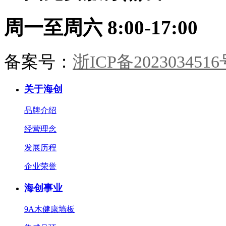
海创整装，从墙板到柜门，从玄关
到卧榻。承宋式遗韵，造当代雅
周一至周六 8:00-17:00
居。一室风雅，一生心安。
备案号：
浙ICP备2023034516
关于海创
品牌介绍
经营理念
发展历程
企业荣誉
海创事业
9A木健康墙板