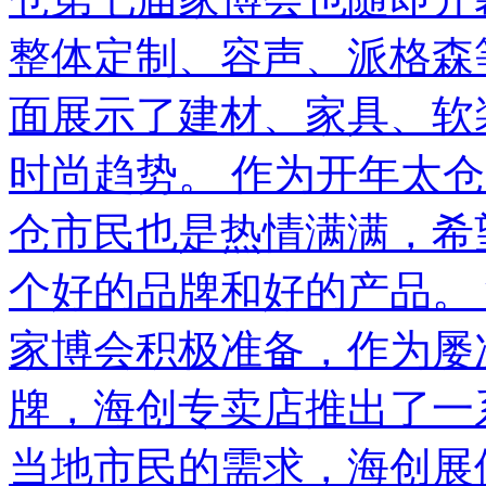
整体定制、容声、派格森
面展示了建材、家具、软
时尚趋势。 作为开年太
仓市民也是热情满满，希
个好的品牌和好的产品。
家博会积极准备，作为屡
牌，海创专卖店推出了一
当地市民的需求，海创展